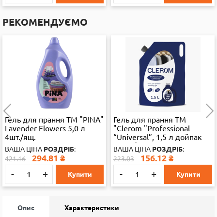
РЕКОМЕНДУЄМО
Гель для прання ТМ "PINA"
Гель для прання ТМ
Lavender Flowers 5,0 л
"Clerom "Professional
4шт./ящ.
“Universal”, 1,5 л дойпак
10шт./ящ.
ВАША ЦІНА
РОЗДРІБ
:
ВАША ЦІНА
РОЗДРІБ
:
294.81
₴
156.12
₴
421.16
223.03
-
+
-
+
Купити
Купити
Опис
Характеристики