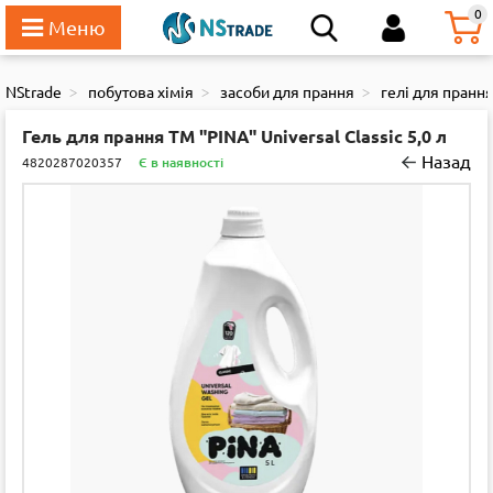
111
0
NStrade
побутова хімія
засоби для прання
гелі для пранн
Гель для прання ТМ "PINA" Universal Classic 5,0 л
Назад
4820287020357
Є в наявності