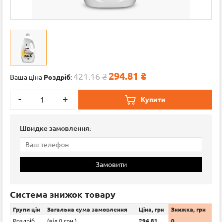
294.81
₴
421.16 ₴
Ваша ціна
Роздріб
:
-
+
Купити
Швидке замовлення:
Замовити
Система знижок товару
Групи цін
Загальна сума замовлення
Ціна, грн
Знижка, грн
Роздріб
(вiд 0 грн.)
294.81
0