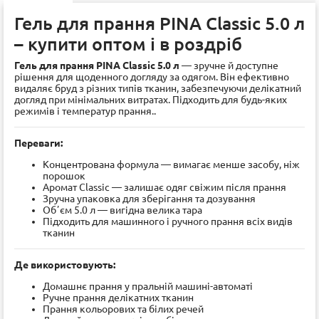
Гель для прання PINA Classic 5.0 л
– купити оптом і в роздріб
Гель для прання PINA Classic 5.0 л
— зручне й доступне
рішення для щоденного догляду за одягом. Він ефективно
видаляє бруд з різних типів тканин, забезпечуючи делікатний
догляд при мінімальних витратах. Підходить для будь-яких
режимів і температур прання..
Переваги:
Концентрована формула — вимагає менше засобу, ніж
порошок
Аромат Classic — залишає одяг свіжим після прання
Зручна упаковка для зберігання та дозування
Обʼєм 5.0 л — вигідна велика тара
Підходить для машинного і ручного прання всіх видів
тканин
Де використовують:
Домашнє прання у пральній машині-автоматі
Ручне прання делікатних тканин
Прання кольорових та білих речей