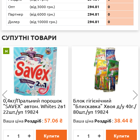
Опт
(вiд 3000 грн.)
294.81
0
Партнер
(вiд 6000 грн.)
294.81
0
Дилер
(вiд 10000 грн.)
294.81
0
СУПУТНІ ТОВАРИ
Н
0,4кг/Пральний порошок
Блок гігієнічний
"SAVEX" автом. Whites 2в1
"Блискавка" Хвоя д/у 40г./
22шт./уп 19824
80шт./уп 19824
57.06
₴
38.44
₴
Ваша ціна
Роздріб
:
Ваша ціна
Роздріб
:
-
+
-
+
Купити
Купити