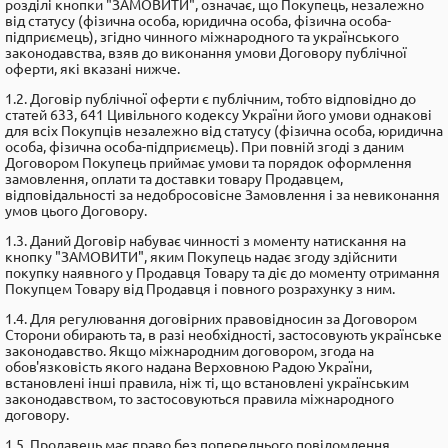
розділі кнопки "ЗАМОВИТИ", означає, що Покупець, незалежно
від статусу (фізична особа, юридична особа, фізична особа-
підприємець), згідно чинного міжнародного та українського
законодавства, взяв до виконання умови Договору публічної
оферти, які вказані нижче.
1.2. Договір публічної оферти є публічним, тобто відповідно до
статей 633, 641 Цивільного кодексу України його умови однакові
для всіх Покупців незалежно від статусу (фізична особа, юридична
особа, фізична особа-підприємець). При повній згоді з даним
Договором Покупець приймає умови та порядок оформлення
замовлення, оплати та доставки товару Продавцем,
відповідальності за недобросовісне Замовлення і за невиконання
умов цього Договору.
1.3. Даний Договір набуває чинності з моменту натискання на
кнопку "ЗАМОВИТИ", яким Покупець надає згоду здійснити
покупку наявного у Продавця Товару та діє до моменту отримання
Покупцем Товару від Продавця і повного розрахунку з ним.
1.4. Для регулювання договірних правовідносин за Договором
Сторони обирають та, в разі необхідності, застосовують українське
законодавство. Якщо міжнародним договором, згода на
обов'язковість якого надана Верховною Радою України,
встановлені інші правила, ніж ті, що встановлені українським
законодавством, то застосовуються правила міжнародного
договору.
1.5. Продавець має право без попереднього повідомлення