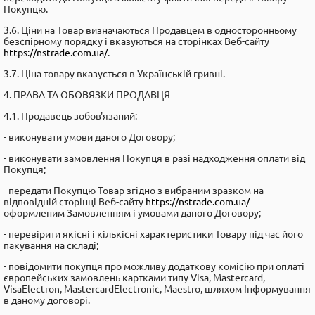
Покупцю.
3.6. Ціни на Товар визначаються Продавцем в односторонньому
безспірному порядку і вказуються на сторінках Веб-сайту
https://nstrade.com.ua/
.
3.7. Ціна товару вказується в Українській гривні.
4. ПРАВА ТА ОБОВЯЗКИ ПРОДАВЦЯ
4.1. Продавець зобов'язаний:
- виконувати умови даного Договору;
- виконувати замовлення Покупця в разі надходження оплати від
Покупця;
- передати Покупцю Товар згідно з вибраним зразком на
відповідній сторінці Веб-сайту
https://nstrade.com.ua/
оформленим Замовленням і умовами даного Договору;
- перевірити якісні і кількiсні характеристики Товару під час його
пакування на складі;
- повідомити покупця про можливу додаткову коміcію при оплаті
європейських замовлень картками типу Visa, Mastercard,
VisaElectron, MastercardElectronic, Maestro, шляхом Інформування
в даному договорі.