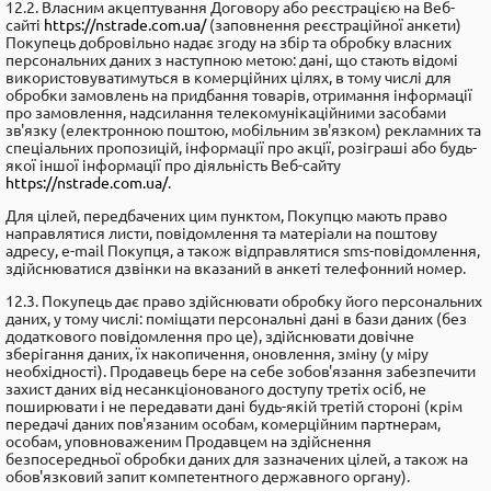
12.2. Власним акцептування Договору або реєстрацією на Веб-
сайті
https://nstrade.com.ua/
(заповнення реєстраційної анкети)
Покупець добровільно надає згоду на збір та обробку власних
персональних даних з наступною метою: дані, що стають відомі
використовуватимуться в комерційних цілях, в тому числі для
обробки замовлень на придбання товарів, отримання інформації
про замовлення, надсилання телекомунікаційними засобами
зв'язку (електронною поштою, мобільним зв'язком) рекламних та
спеціальних пропозицій, інформації про акції, розіграші або будь-
якої іншої інформації про діяльність Веб-сайту
https://nstrade.com.ua/
.
Для цілей, передбачених цим пунктом, Покупцю мають право
направлятися листи, повідомлення та матеріали на поштову
адресу, е-mail Покупця, а також відправлятися sms-повідомлення,
здійснюватися дзвінки на вказаний в анкеті телефонний номер.
12.3. Покупець дає право здійснювати обробку його персональних
даних, у тому числі: поміщати персональні дані в бази даних (без
додаткового повідомлення про це), здійснювати довічне
зберігання даних, їх накопичення, оновлення, зміну (у міру
необхідності). Продавець бере на себе зобов'язання забезпечити
захист даних від несанкціонованого доступу третіх осіб, не
поширювати і не передавати дані будь-якій третій стороні (крім
передачі даних пов'язаним особам, комерційним партнерам,
особам, уповноваженим Продавцем на здійснення
безпосередньої обробки даних для зазначених цілей, а також на
обов'язковий запит компетентного державного органу).