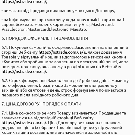
https://nstrade.com.ua/
;
- вимагати від Продавця виконання умов цього Договору;
- на інформування про можливу додаткову комісію при оплаті
європейських замовлень картками типу Visa, Mastercard,
VisaElectron, MastercardElectronic, Maestro.
6. ПОРЯДОК ОФОРМЛЕННЯ ЗАМОВЛЕННЯ
6.1. Покупець самостійно оформлює Замовлення на відповідній
сторінці Веб-сайту
https://nstrade.com.ua/
шляхом додавання
Товарів у віртуальний кошик за допомогою натискання кнопки
«Купити» або зробивши замовлення по електронній пошті, чи за
номером телефону, вказаному в розділі контактів Веб-сайту
https://nstrade.com.ua/
.
6.2. Строк формування Замовлення до 2 робочих днів з моменту
його оформлення. В разі, якщо Замовлення відправлено у
вихідний або святковий день, строк формування починається з
першого після вихідного робочого дня.
7. ЦІНА ДОГОВОРУ I ПОРЯДОК ОПЛАТИ
7.1. Ціна кожного окремого Товару визначається Продавцем та
зазначається на відповідній сторінці Веб-сайту
https://nstrade.com.ua/
. Ціна Договору визначається шляхом
додавання цін всіх обраних Товарів поміщених у віртуальний
кошик та ціни доставки, яка визначається в залежності від