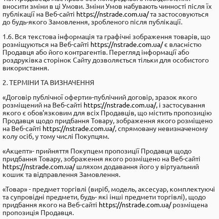
вносити зміни в ці Умови. Зміни Умов набувають чинності після їх
публікації на Веб-сайті
https://nstrade.com.ua/
та застосовуються
до будь-якого Замовлення, зробленого після публікації.
1.6. Вся текстова інформація та графічні зображення товарів, що
розміщуються на Веб-сайті
https://nstrade.com.ua/
є власністю
Продавця або його контрагентів. Перегляд інформації або
роздруківка сторінок Сайту дозволяється тільки для особистого
використання.
2. ТЕРМІНИ ТА ВИЗНАЧЕННЯ
«Договір публічної оферти»-публічний договір, зразок якого
розміщений на Веб-сайті
https://nstrade.com.ua/
, i застосування
якого є обов'язковим для всіх Продавців, що містить пропозицію
Продавця щодо придбання Товару, зображення якого розміщено
на Веб-сайті
https://nstrade.com.ua/
, cпрямовану невизначеному
колу осіб, у тому числі Покупцям.
«Акцепт»- прийняття Покупцем пропозиції Продавця щодо
придбання Товару, зображення якого розміщено на Веб-сайті
https://nstrade.com.ua/
шляхом додавання його у віртуальний
кошик та відправлення Замовлення.
«Товар» - предмет торгівлі (виріб, модель, аксесуар, комплектуючі
та супровідні предмети, будь- які інші предмети торгівлі), щодо
придбання якого на Веб-сайті
https://nstrade.com.ua/
розміщена
пропозиція Продавця.