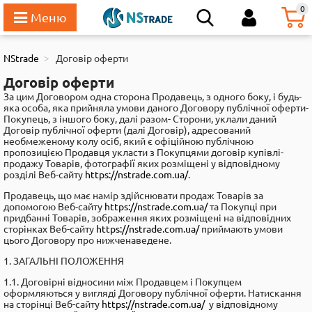
111
0
NStrade
Договір оферти
Договір оферти
За цим Договором одна сторона Продавець, з одного боку, і будь-
яка особа, яка прийняла умови даного Договору публічної оферти-
Покупець, з іншого боку, далі разом- Сторони, уклали даний
Договір публічної оферти (далі Договір), адресований
необмеженому колу осіб, який є офіційною публічною
пропозицією Продавця укласти з Покупцями договір купівлі-
продажу Товарів, фотографії яких розміщені у відповідному
розділі Веб-сайту
https://nstrade.com.ua/
.
Продавець, що має намір здійснювати продаж Товарів за
допомогою Веб-сайту
https://nstrade.com.ua/
та Покупці при
придбанні Товарів, зображення яких розміщені на відповідних
сторінках Веб-сайту
https://nstrade.com.ua/
приймають умови
цього Договору про нижченаведене.
1. ЗАГАЛЬНІ ПОЛОЖЕННЯ
1.1. Договірні відносини між Продавцем і Покупцем
оформляються у вигляді Договору публічної оферти. Натискання
на сторінці Веб-сайту
https://nstrade.com.ua/
y відповідному