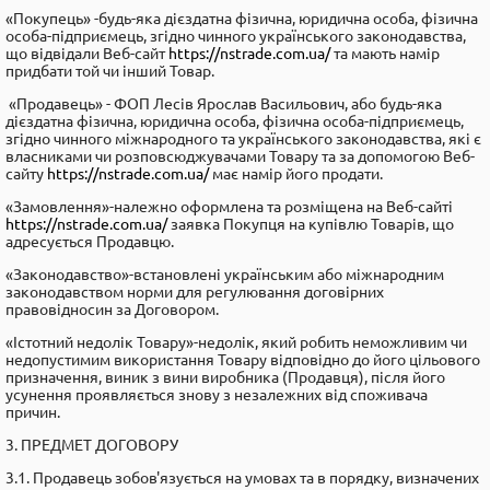
«Покупець» -будь-яка дієздатна фізична, юридична особа, фізична
особа-підприємець, згідно чинного українського законодавства,
що відвідали Веб-сайт
https://nstrade.com.ua/
та мають намір
придбати той чи інший Товар.
«Продавець» - ФОП Лесів Ярослав Васильович, або будь-яка
дієздатна фізична, юридична особа, фізична особа-підприємець,
згідно чинного міжнародного та українського законодавства, які є
власниками чи розповсюджувачами Товару та за допомогою Веб-
сайту
https://nstrade.com.ua/
має намір його продати.
«Замовлення»-належно оформлена та розміщена на Веб-сайті
https://nstrade.com.ua/
заявка Покупця на купівлю Товарів, що
адресується Продавцю.
«Законодавство»-встановлені українським або міжнародним
законодавством норми для регулювання договірних
правовідносин за Договором.
«Iстотний недолік Товару»-недолік, який робить неможливим чи
недопустимим використання Товару відповідно до його цільового
призначення, виник з вини виробника (Продавця), після його
усунення проявляється знову з незалежних від споживача
причин.
3. ПРЕДМЕТ ДОГОВОРУ
3.1. Продавець зобов'язується на умовах та в порядку, визначених