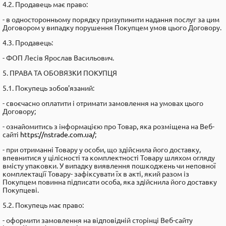
4.2. Продавець має право:
- в односторонньому порядку призупинити надання послуг за цим
Договором у випадку порушення Покупцем умов цього Договору.
4.3. Продавець:
- ФОП Лесів Ярослав Васильович.
5. ПРАВА ТА ОБОВЯЗКИ ПОКУПЦЯ
5.1. Покупець зобов'язаний:
- своєчасно оплатити і отримати замовлення на умовах цього
Договору;
- ознайомитись з інформацією про Товар, яка розміщена на Веб-
сайті
https://nstrade.com.ua/
;
- при отриманні Товару у особи, що здійснила його доставку,
впевнитися у цілісності та комплектності Товару шляхом огляду
вмісту упаковки. У випадку виявлення пошкоджень чи неповної
комплектації Товару- зафіксувати їх в акті, який разом із
Покупцем повинна підписати особа, яка здійснила його доставку
Покупцеві.
5.2. Покупець має право:
- оформити замовлення на відповідній сторінці Веб-сайту