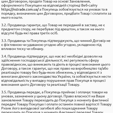
цим Договором, продати Товар на основі Замовлення,
оформленого Покупцем на відповідній сторінці Веб-сайту
https://nstrade.com.ua/
a Покупець зобов'язується на умовах та в
порядку, визначених цим Договором, придбати Товар і сплатити за
нього кошти.
3.2. Продавець гарантує, що Товар не переданий в заставу, не є
предметом спору, не перебуває під арештом, а також на нього
відсутні будь-які права третіх осіб.
3.3. Продавець та Покупець підтверджують, що чинний Договір не
є фіктивною чи удаваною угодою або угодою, укладеною під
впливом тиску чи обману.
3.4. Продавець підтверджує, що має всі необхідні дозволи на
здійснення господарської діяльності, які регулюють сферу
правовідносин, що виникають та діють в процесі виконання цього
Договору, а також гарантує, що має право на виробництво та/або
реалізацію товару без будь-яких обмежень, у відповідності з
вимогами діючого законодавства України, та зобов'язується нести
відповідальність у випадку порушення прав Покупця в процесі
виконання цього Договору та pеалізації Товару.
3.5. Продавець передає, а Покупець приймає і оплачує товари на
умовах, зазначених у цьому договорі. Право власності на Ваше
замовлення Товару переходить до Покупця з моменту фактичної
передачі Товару Покупцю і оплати останнім повної вартості Товару
Ризик його випадкової загибелі або пошкодження Товару
переходить до Покупця з моменту фактичної передачі Товару