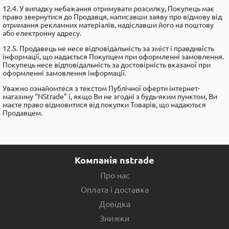
12.4. У випадку небажання отримувати розсилку, Покупець має
право звернутися до Продавця, написавши заяву про відмову від
отримання рекламних матеріалів, надіславши його на поштову
або електронну адресу.
12.5. Продавець не несе відповідальність за зміст і правдивість
інформації, що надається Покупцем при оформленні замовлення.
Покупець несе відповідальність за достовірність вказаної при
оформленні замовлення інформації.
Уважно ознайомтеся з текстом Публічної оферти інтернет-
магазину "NStrade" i, якщо Ви не згодні з будь-яким пунктом, Ви
маєте право відмовитися від покупки Товарів, що надаються
Продавцем.
Компанія nstrade
Про нас
Оплата і доставка
Довідка
Знижки