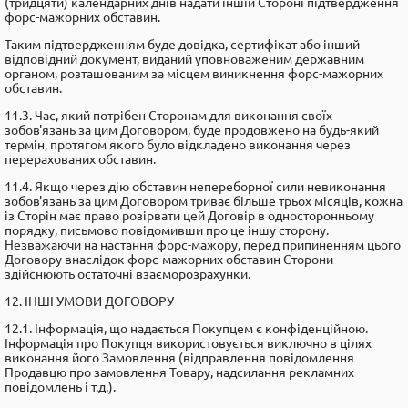
(тридцяти) календарних днів надати іншій Стороні підтвердження
форс-мажорних обставин.
Таким підтвердженням буде довідка, сертифікат або інший
відповідний документ, виданий уповноваженим державним
органом, розташованим за місцем виникнення форс-мажорних
обставин.
11.3. Час, який потрібен Сторонам для виконання своїх
зобов'язань за цим Договором, буде продовжено на будь-який
термін, протягом якого було відкладено виконання через
перерахованих обставин.
11.4. Якщо через дію обставин непереборної сили невиконання
зобов'язань за цим Договором триває більше трьох місяців, кожна
із Сторін має право розірвати цей Договір в односторонньому
порядку, письмово повідомивши про це іншу сторону.
Незважаючи на настання форс-мажору, перед припиненням цього
Договору внаслідок форс-мажорних обставин Сторони
здійснюють остаточні взаєморозрахунки.
12. IHШІ УМОВИ ДОГОВОРУ
12.1. Інформація, що надається Покупцем є конфіденційною.
Інформація про Покупця використовується виключно в цілях
виконання його Замовлення (відправлення повідомлення
Продавцю про замовлення Товару, надсилання рекламних
повідомлень і т.д.).