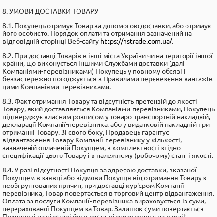
8. УМОВИ ДОСТАВКИ ТОВАРУ
8.1. Покупець отримує Товар за допомогою доставки, або отримує
його особисто. Порядок оплати та отримання зазначений на
відповідній сторінці Веб-сайту
https://nstrade.com.ua/
.
8.2. При доставці Товарів в інші міста України чи на території іншої
країни, що виконується іншими Службами доставки (далі
Компаніями-перевізниками) Покупець у повному обсязі і
беззастережно погоджується з Правилами перевезення вантажів
цими Компаніями-перевізниками.
8.3. Факт отримання Товару та відсутність претензій до якості
Товару, який доставляється Компаніями-перевізниками, Покупець
підтверджує власним розписом у товаро-транспортній накладній,
декларації Компанії-перевізника, або у видатковій накладній при
отриманні Товару. Зі свого боку, Продавець гарантує
відвантаження Товару Компанії-перевізнику у кількості,
зазначеній оплаченій Покупцем, в комплектності згідно
специфікації цього Товару і в належному (робочому) стані і якості.
8.4. У разі відсутності Покупця за адресою доставки, вказаної
Покупцем в заявці або відмови Покупця від отримання Товару з
необгрунтованих причин, при доставці кур'єром Компанії-
перевізника, Товар повертається в торговий центр відвантаження.
Оплата за послуги Компанії- перевізника вираховується із суми,
перерахованої Покупцем за Товар. Залишок суми повертається
Покупцеві на підставі його листа, відправленого на е-mail: