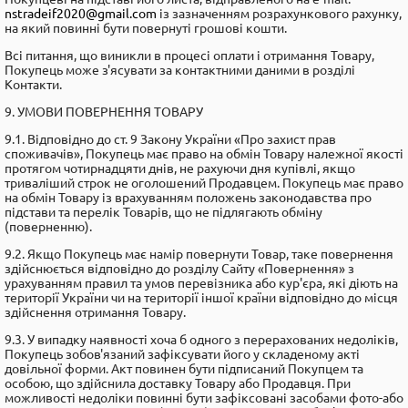
nstradeif2020@gmail.com
із зазначенням розрахункового рахунку,
на який повинні бути повернуті грошові кошти.
Всі питання, що виникли в процесі оплати і отримання Товару,
Покупець може з'ясувати за контактними даними в розділі
Контакти.
9. УМОВИ ПОВЕРНЕННЯ ТОВАРУ
9.1. Відповідно до ст. 9 Закону України «Про захист прав
споживачів», Покупець має право на обмін Товару належної якості
протягом чотирнадцяти днів, не рахуючи дня купівлі, якщо
триваліший строк не оголошений Продавцем. Покупець має право
на обмін Товару із врахуванням положень законодавства про
підстави та перелік Товарів, що не підлягають обміну
(поверненню).
9.2. Якщо Покупець має намір повернути Товар, таке повернення
здійснюється відповідно до розділу Сайту «Повернення» з
урахуванням правил та умов перевізника або кур'єра, які діють на
території України чи на території іншої країни відповідно до місця
здійснення отримання Товару.
9.3. У випадку наявності хоча б одного з перерахованих недоліків,
Покупець зобов'язаний зафіксувати його у складеному акті
довільної форми. Акт повинен бути підписаний Покупцем та
особою, що здійснила доставку Товару або Продавця. При
можливості недоліки повинні бути зафіксовані засобами фото-або