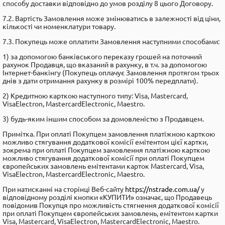
способу доставки відповідно до умов розділу 8 цього Договору.
7.2. Вартість Замовлення може змінюватись в залежності від ціни,
кількості чи номенклатури товару.
7.3. Покупець може оплатити Замовлення наступними способами:
1) за допомогою банківського переказу грошей на поточний
рахунок Продавця, що вказаний в рахунку, в т.ч. за допомогою
Інтернет-банкінгу (Покупець оплачує Замовлення протягом трьох
днів з дати отримання рахунку в розмірі 100% передплати).
2) Кредитною карткою наступного типу: Visa, Mastercard,
VisaElectron, MastercardElectronic, Maestro.
3) будь-яким іншим способом за домовленістю з Продавцем.
Примітка. При оплаті Покупцем замовлення платіжною карткою
можливо стягування додаткової комісії емітентом цієї картки,
зокрема при оплаті Покупцем замовлення платіжною карткою
можливо стягування додаткової комісії при оплаті Покупцем
європейських замовлень емітентами карток Mastercard, Visa,
VisaElectron, MastercardElectronic, Maestro.
При натисканні на сторінці Веб-сайту
https://nstrade.com.ua/
y
відповідному розділі кнопки «КУПИТИ» означає, що Продавець
повідомив Покупця про можливість стягнення додаткової комісії
при оплаті Покупцем європейських замовлень, емітентом картки
Visa, Mastercard, VisaElectron, MastercardElectronic, Maestro.