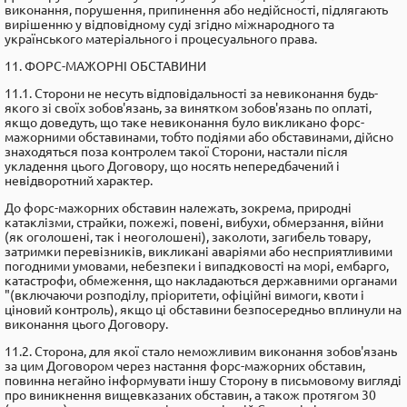
виконання, порушення, припинення або недійсності, підлягають
вирішенню у відповідному суді згідно міжнародного та
українського матеріального і процесуального права.
11. ФОРС-МАЖОРНІ ОБСТАВИНИ
11.1. Сторони не несуть відповідальності за невиконання будь-
якого зі своїх зобов'язань, за винятком зобов'язань по оплаті,
якщо доведуть, що таке невиконання було викликано форс-
мажорними обставинами, тобто подіями або обставинами, дійсно
знаходяться поза контролем такої Сторони, настали після
укладення цього Договору, що носять непередбачений і
невідворотний характер.
До форс-мажорних обставин належать, зокрема, природні
катаклізми, страйки, пожежі, повені, вибухи, обмерзання, війни
(як оголошені, так і неоголошені), заколоти, загибель товару,
затримки перевізників, викликані аваріями або несприятливими
погодними умовами, небезпеки і випадковості на морі, ембарго,
катастрофи, обмеження, що накладаються державними органами
"(включаючи розподілу, пріоритети, офіційні вимоги, квоти і
ціновий контроль), якщо ці обставини безпосередньо вплинули на
виконання цього Договору.
11.2. Сторона, для якої стало неможливим виконання зобов'язань
за цим Договором через настання форс-мажорних обставин,
повинна негайно інформувати іншу Сторону в письмовому вигляді
про виникнення вищевказаних обставин, а також протягом 30