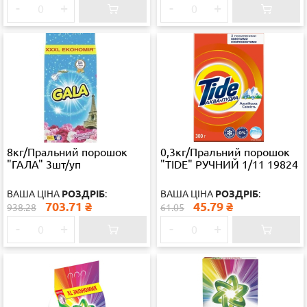
-
+
-
+
8кг/Пральний порошок
0,3кг/Пральний порошок
"ГАЛА" 3шт/уп
"TIDE" РУЧНИЙ 1/11 19824
ВАША ЦІНА
РОЗДРІБ
:
ВАША ЦІНА
РОЗДРІБ
:
703.71
₴
45.79
₴
938.28
61.05
-
+
-
+