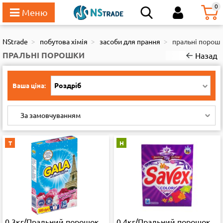
111
0
NStrade
побутова хімія
засоби для прання
пральні порош
ПРАЛЬНІ ПОРОШКИ
Назад
Роздріб
Ваша ціна:
За замовчуванням
Т
Н
0,3кг/Пральний порошок
0,4кг/Пральний порошок