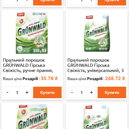
Пральний порошок
Пральний порошок
GRÜNWALD Гірська
GRÜNWALD Гірська
Свіжість, ручне прання,
Свіжість, універсальний, 3
350 г, 1/22
кг, 1/8
35.78
₴
268.72
₴
Ваша ціна
Роздріб
:
Ваша ціна
Роздріб
:
-
+
-
+
Купити
Купити