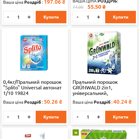
197.06
₴
ВАША ЦІНА
РОЗДРІБ
:
Ваша ціна
Роздріб
:
55.50
₴
74.00
-
+
-
+
Купити
Купити
0,4кг/Пральний порошок
Пральний порошок
"Splito" Universal автомат
GRÜNWALD 2in1,
1/10 19824
універсальний,
безфосфатний, 350 г, 1/22
50.26
₴
40.24
₴
Ваша ціна
Роздріб
:
Ваша ціна
Роздріб
:
-
+
-
+
Купити
Купити
Н