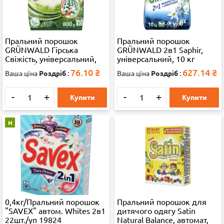
Пральний порошок
Пральний порошок
GRÜNWALD Гірська
GRÜNWALD 2в1 Saphir,
Свіжість, універсальний,
універсальний, 10 кг
800 г, 1/24
76.10
₴
627.14
₴
Ваша ціна
Роздріб
:
Ваша ціна
Роздріб
:
-
+
-
+
Купити
Купити
Н
0,4кг/Пральний порошок
Пральний порошок для
"SAVEX" автом. Whites 2в1
дитячого одягу Satin
22шт./уп 19824
Natural Balance, автомат,