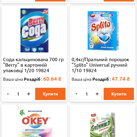
Сода кальцинована 700 гр
0,4кг/Пральний порошок
"Berry" в картонній
"Splito" Universal ручний
упаковці 1/20 19824
1/10 19824
60.64
₴
47.74
₴
Ваша ціна
Роздріб
:
Ваша ціна
Роздріб
:
-
+
-
+
Купити
Купити