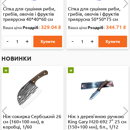
Сітка для сушіння риби,
Сітка для сушіння риби,
грибів, овочів і фруктів
грибів, овочів і фруктів
триярусна 40*40*60 см
триярусна 50*50*75 см
(13286)
велика (35892)
329.04
₴
344.71
₴
Ваша ціна
Роздріб
:
Ваша ціна
Роздріб
:
-
+
-
+
Купити
Купити
НОВИНКИ
Н
Н
Ніж-сокирка Сербський 26
Ніж з дерев'яною ручкою
см (160+100 мм), в
King Gary M20-692 7" 25 см
коробці, 1/60
(150+100 мм), бл., 1/12