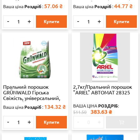
400 г, 1/22
57.06
₴
44.77
₴
Ваша ціна
Роздріб
:
Ваша ціна
Роздріб
:
-
+
-
+
Купити
Купити
Пральний порошок
2,7кг/Пральний порошок
GRÜNWALD Гірська
"ARIEL" АВТОМАТ 28325
Свіжість, універсальний,
1,5 кг, 1/16
134.32
₴
ВАША ЦІНА
РОЗДРІБ
:
Ваша ціна
Роздріб
:
383.63
₴
511.50
-
+
-
+
Купити