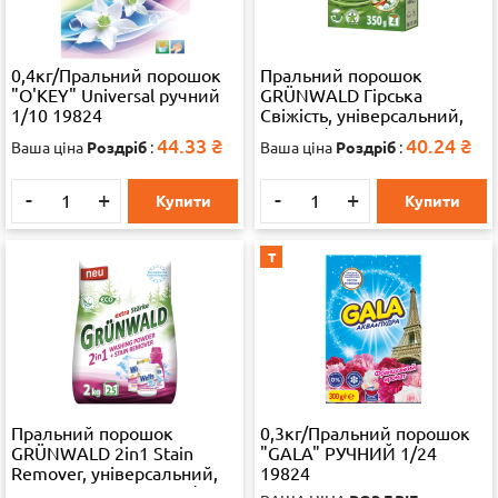
0,4кг/Пральний порошок
Пральний порошок
"O'KEY" Universal ручний
GRÜNWALD Гірська
1/10 19824
Свіжість, універсальний,
350 г, 1/22
44.33
₴
40.24
₴
Ваша ціна
Роздріб
:
Ваша ціна
Роздріб
:
-
+
-
+
Купити
Купити
Т
Пральний порошок
0,3кг/Пральний порошок
GRÜNWALD 2in1 Stain
"GALA" РУЧНИЙ 1/24
Remover, універсальний,
19824
безфосфатний 2 кг, 1/8