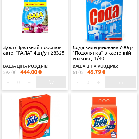
3,6кг/Пральний порошок
Сода кальцинована 700гр
авто. "ГАЛА" 4шт/уп 28325
"Подолянка" в картонній
упаковці 1/40
ВАША ЦІНА
РОЗДРІБ
:
ВАША ЦІНА
РОЗДРІБ
:
444.00
₴
45.79
₴
592.00
61.05
-
+
-
+