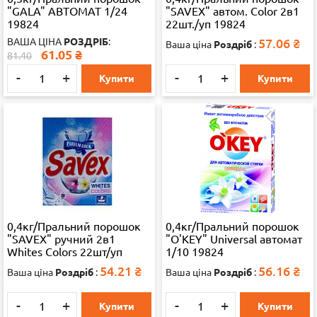
"GALA" АВТОМАТ 1/24
"SAVEX" автом. Color 2в1
19824
22шт./уп 19824
ВАША ЦІНА
РОЗДРІБ
:
57.06
₴
Ваша ціна
Роздріб
:
61.05
₴
81.40
-
+
-
+
Купити
Купити
0,4кг/Пральний порошок
0,4кг/Пральний порошок
"SAVEX" ручний 2в1
"O'KEY" Universal автомат
Whites Colors 22шт/уп
1/10 19824
19824
54.21
₴
56.16
₴
Ваша ціна
Роздріб
:
Ваша ціна
Роздріб
:
-
+
-
+
Купити
Купити