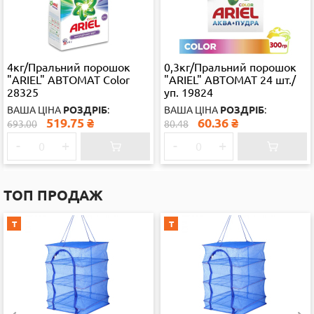
4кг/Пральний порошок
0,3кг/Пральний порошок
"ARIEL" АВТОМАТ Color
"ARIEL" АВТОМАТ 24 шт./
28325
уп. 19824
ВАША ЦІНА
РОЗДРІБ
:
ВАША ЦІНА
РОЗДРІБ
:
519.75
₴
60.36
₴
693.00
80.48
-
+
-
+
ТОП ПРОДАЖ
Т
Т