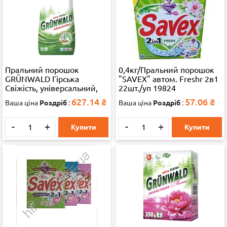
Пральний порошок
0,4кг/Пральний порошок
GRÜNWALD Гірська
"SAVEX" автом. Freshr 2в1
Свіжість, універсальний,
22шт./уп 19824
10 кг
627.14
₴
57.06
₴
Ваша ціна
Роздріб
:
Ваша ціна
Роздріб
:
-
+
-
+
Купити
Купити