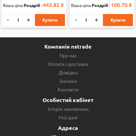
443.82
₴
100.70
₴
Ваша ціна
Роздріб
:
Ваша ціна
Роздріб
:
-
+
-
+
Купити
Купити
Компанія nstrade
Про нас
Оплата і доставка
Довідка
Знижки
Контакти
Особистий кабінет
Історія замовлень
Мої дані
Адреса