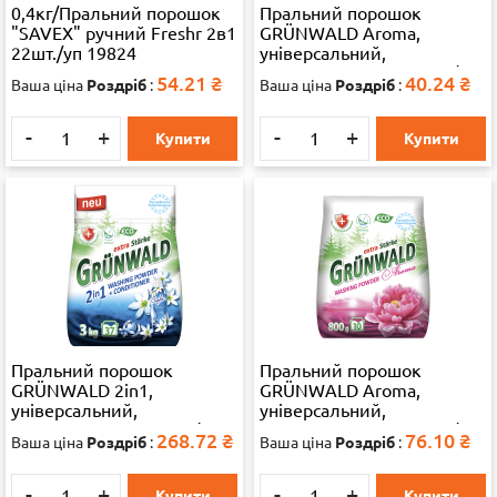
0,4кг/Пральний порошок
Пральний порошок
"SAVEX" ручний Freshr 2в1
GRÜNWALD Aroma,
22шт./уп 19824
універсальний,
безфосфатний, 350 г, 1/22
54.21
₴
40.24
₴
Ваша ціна
Роздріб
:
Ваша ціна
Роздріб
:
-
+
-
+
Купити
Купити
Пральний порошок
Пральний порошок
GRÜNWALD 2in1,
GRÜNWALD Aroma,
універсальний,
універсальний,
безфосфатний, 3 кг, 1/8
безфосфатний, 800 г, 1/24
268.72
₴
76.10
₴
Ваша ціна
Роздріб
:
Ваша ціна
Роздріб
:
-
+
-
+
Купити
Купити