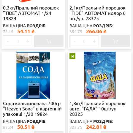
0,3кг/Пральний порошок
2,1кг/Пральний порошок
"TIDE" АВТОМАТ 1/24
"TIDE" АВТОМАТ колор 6
19824
шт./уп. 28325
ВАША ЦІНА
РОЗДРІБ
:
ВАША ЦІНА
РОЗДРІБ
:
54.11
₴
266.06
₴
72.15
354.75
-
+
-
+
Н
Сода кальцинована 700гр
1,8кг/Пральний порошок
"Heaven Sona" в картонній
авто. "ГАЛА" 10шт/уп
упаковці 1/20 19824
28325
ВАША ЦІНА
РОЗДРІБ
:
ВАША ЦІНА
РОЗДРІБ
:
50.51
₴
242.81
₴
67.34
323.75