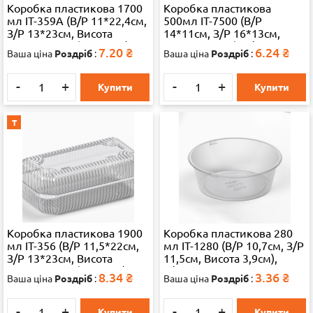
Коробка пластикова 1700
Коробка пластикова
мл IT-359А (В/Р 11*22,4см,
500мл IT-7500 (В/Р
З/Р 13*23см, Висота
14*11см, З/Р 16*13см,
3.9*3.9=7.8см) 500 шт./ящ
Висота=4.8см), 1/500
7.20
₴
6.24
₴
Ваша ціна
Роздріб
:
Ваша ціна
Роздріб
:
65324
65324
-
+
-
+
Купити
Купити
Т
Коробка пластикова 1900
Коробка пластикова 280
мл IT-356 (В/Р 11,5*22см,
мл IT-1280 (В/Р 10,7см, З/Р
З/Р 13*23см, Висота
11,5см, Висота 3,9см),
4,7*3,6=8,3см) 500шт./ящ
1/900 65324
8.34
₴
3.36
₴
Ваша ціна
Роздріб
:
Ваша ціна
Роздріб
:
65324
-
+
-
+
Купити
Купити