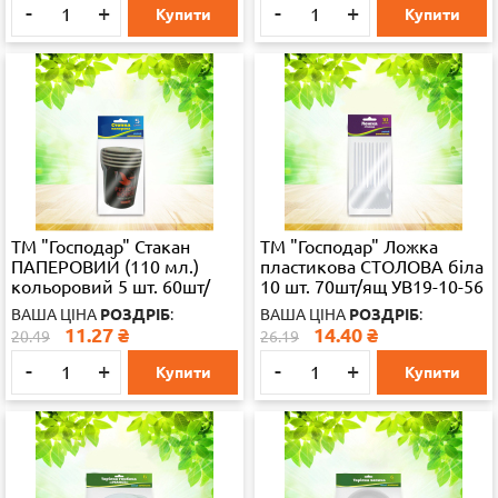
-
+
-
+
Купити
Купити
ТМ "Господар" Стакан
ТМ "Господар" Ложка
ПАПЕРОВИЙ (110 мл.)
пластикова СТОЛОВА біла
кольоровий 5 шт. 60шт/
10 шт. 70шт/ящ УВ19-10-56
ящ УВ19-5-64
ВАША ЦІНА
РОЗДРІБ
:
ВАША ЦІНА
РОЗДРІБ
:
11.27
₴
14.40
₴
20.49
26.19
-
+
-
+
Купити
Купити