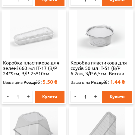
Коробка пластикова для
Коробка пластикова для
зелені 660 мл IT-17 (В/Р
соусів 50 мл IT-51 (В/Р
24*9см, З/Р 25*10см,
6.2см, З/Р 6,5см, Висота
Висота 4,7см), 1/900
2,8см), 1/2400 65324
5.50
₴
1.44
₴
Ваша ціна
Роздріб
:
Ваша ціна
Роздріб
:
-
+
-
+
Купити
Купити