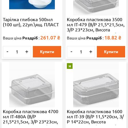
Тарілка глибока 500мл
Коробка пластикова 3500
(100 шт), 22уп.\ящ. ПЛАСТ
мл IT-479 (В/Р 21,5*21,5см,
З/Р 23*23см, Висота
4.4*4.4=8.8см) 250 шт./ящ
261.07
₴
18.82
₴
Ваша ціна
Роздріб
:
Ваша ціна
Роздріб
:
65324
-
+
-
+
Купити
Купити
Н
Коробка пластикова 4700
Коробка пластикова 1600
мл IT-480А (В/Р
мл IT-39 (В/Р 11,5*20см, З/
21,5*21,5см, З/Р 23*23см,
Р 14*22см, Висота
Висота 5,5*5,5=11см) 250
5,4*1,9=7,3см) 500 шт./ящ