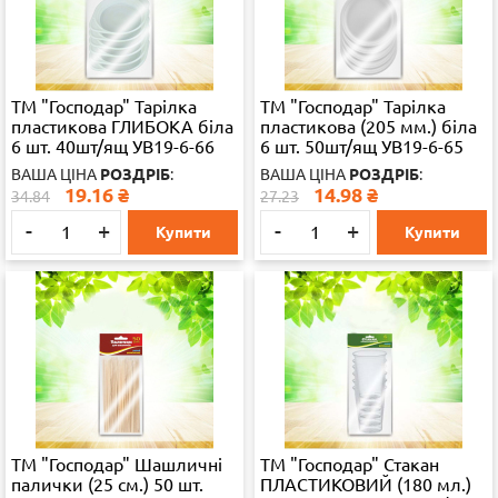
ТМ "Господар" Тарілка
ТМ "Господар" Тарілка
пластикова ГЛИБОКА біла
пластикова (205 мм.) біла
6 шт. 40шт/ящ УВ19-6-66
6 шт. 50шт/ящ УВ19-6-65
ВАША ЦІНА
РОЗДРІБ
:
ВАША ЦІНА
РОЗДРІБ
:
19.16
₴
14.98
₴
34.84
27.23
-
+
-
+
Купити
Купити
ТМ "Господар" Шашличні
ТМ "Господар" Стакан
палички (25 см.) 50 шт.
ПЛАСТИКОВИЙ (180 мл.)