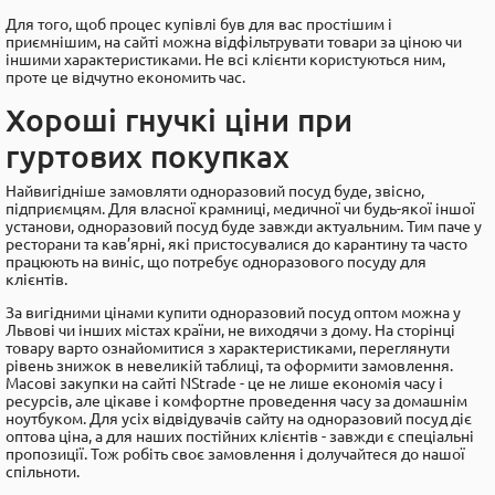
Для того, щоб процес купівлі був для вас простішим і
приємнішим, на сайті можна відфільтрувати товари за ціною чи
іншими характеристиками. Не всі клієнти користуються ним,
проте це відчутно економить час.
Хороші гнучкі ціни при
гуртових покупках
Найвигідніше замовляти одноразовий посуд буде, звісно,
підприємцям. Для власної крамниці, медичної чи будь-якої іншої
установи, одноразовий посуд буде завжди актуальним. Тим паче у
ресторани та кав’ярні, які пристосувалися до карантину та часто
працюють на виніс, що потребує одноразового посуду для
клієнтів.
За вигідними цінами купити одноразовий посуд оптом можна у
Львові чи інших містах країни, не виходячи з дому. На сторінці
товару варто ознайомитися з характеристиками, переглянути
рівень знижок в невеликій таблиці, та оформити замовлення.
Масові закупки на сайті NStrade - це не лише економія часу і
ресурсів, але цікаве і комфортне проведення часу за домашнім
ноутбуком. Для усіх відвідувачів сайту на одноразовий посуд діє
оптова ціна, а для наших постійних клієнтів - завжди є спеціальні
пропозиції. Тож робіть своє замовлення і долучайтеся до нашої
спільноти.