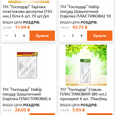
ТМ "Господар" Тарілка
ТМ "Господар" Набір
пластикова десертна (165
посуду Шашличний
мм.) біла 6 шт. 70 шт./уп
(тарілка ПЛАСТИКОВА) 10
УВ19
персон 1/30
ВАША ЦІНА
РОЗДРІБ
:
ВАША ЦІНА
РОЗДРІБ
:
11.04
₴
43.75
₴
20.08
79.54
-
+
-
+
Купити
Купити
ТМ "Господар" Набір
ТМ "Господар" Стакан
посуду Шашличний
ПЛАСТИКОВИЙ (80 мл.)
(тарілка ПЛАСТИКОВА) 6
прозорий 6 шт. 70шт/ящ
персон 1/50
УВ19-6-63
ВАША ЦІНА
РОЗДРІБ
:
ВАША ЦІНА
РОЗДРІБ
:
26.05
₴
5.93
₴
47.37
10.79