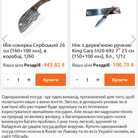
Ніж з дерев'яною ручкою
Ніж з дерев'яною ручкою
King Gary M20-692 7" 25 см
King Gary M20-693 6" 21 см
(150+100 мм), бл., 1/12
(110+100 мм), бл., 1/12
100.70
₴
95.11
₴
Ваша ціна
Роздріб
:
Ваша ціна
Роздріб
:
-
+
-
+
Купити
Купити
Одноразовий посуд - ще один винахід, призначений для того, щоб
полегшити наше з вами життя. Звісно, в домашніх умовах чи в
кав’ярні або ресторані буде зручніше та естетичніше
користуватися звичайним посудом. Але якщо ви задумали пікнік
на природі чи велику вечірку, з багаторазовим посудом може
виникнути багато проблем. Саме тому легкий, зручний та
байдужих до ударів посуд добре виручає. Купити одноразовий
посуд оптом можна в Києві чи Львову та по всіх Україні онлайн, на
сайті NStrade.