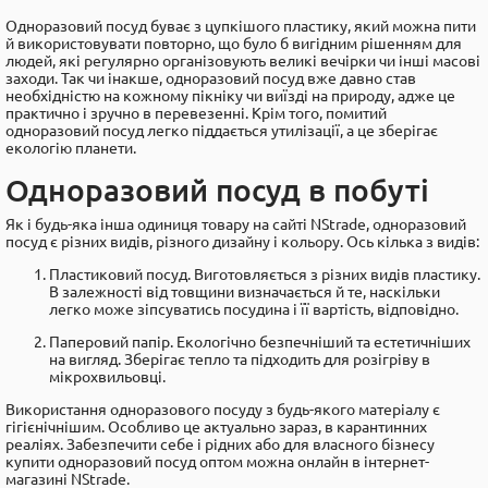
Одноразовий посуд буває з цупкішого пластику, який можна пити
й використовувати повторно, що було б вигідним рішенням для
людей, які регулярно організовують великі вечірки чи інші масові
заходи. Так чи інакше, одноразовий посуд вже давно став
необхідністю на кожному пікніку чи виїзді на природу, адже це
практично і зручно в перевезенні. Крім того, помитий
одноразовий посуд легко піддається утилізації, а це зберігає
екологію планети.
Одноразовий посуд в побуті
Як і будь-яка інша одиниця товару на сайті NStrade, одноразовий
посуд є різних видів, різного дизайну і кольору. Ось кілька з видів:
Пластиковий посуд. Виготовляється з різних видів пластику.
В залежності від товщини визначається й те, наскільки
легко може зіпсуватись посудина і її вартість, відповідно.
Паперовий папір. Екологічно безпечніший та естетичніших
на вигляд. Зберігає тепло та підходить для розігріву в
мікрохвильовці.
Використання одноразового посуду з будь-якого матеріалу є
гігієнічнішим. Особливо це актуально зараз, в карантинних
реаліях. Забезпечити себе і рідних або для власного бізнесу
купити одноразовий посуд оптом можна онлайн в інтернет-
магазині NStrade.