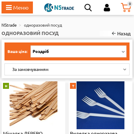
111
0
NStrade
одноразовий посуд
ОДНОРАЗОВИЙ ПОСУД
Назад
Роздріб
Ваша ціна:
За замовчуванням
Н
Т
Мішалка ДЕРЕВО
Виделка одноразова