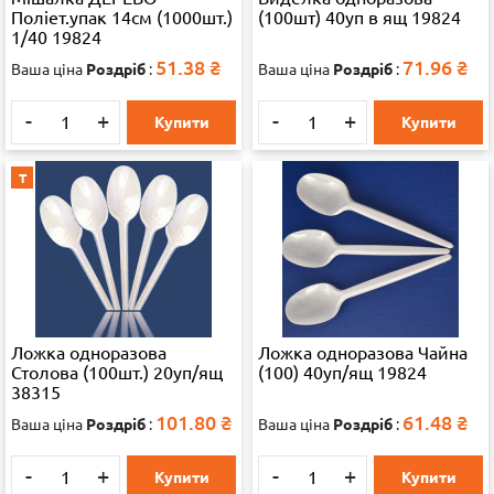
Поліет.упак 14см (1000шт.)
(100шт) 40уп в ящ 19824
1/40 19824
51.38
₴
71.96
₴
Ваша ціна
Роздріб
:
Ваша ціна
Роздріб
:
-
+
-
+
Купити
Купити
Т
Ложка одноразова
Ложка одноразова Чайна
Столова (100шт.) 20уп/ящ
(100) 40уп/ящ 19824
38315
101.80
₴
61.48
₴
Ваша ціна
Роздріб
:
Ваша ціна
Роздріб
:
-
+
-
+
Купити
Купити