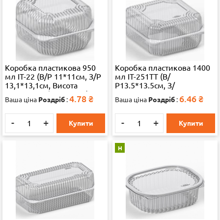
Коробка пластикова 950
Коробка пластикова 1400
мл IT-22 (В/Р 11*11см, З/Р
мл IT-251TT (В/
13,1*13,1см, Висота
Р13.5*13.5см, З/
4,7*3,3=8см) 1200 шт./ящ.
Р15.2*15.5см, Висота
4.78
₴
6.46
₴
Ваша ціна
Роздріб
:
Ваша ціна
Роздріб
:
65324
4,3*3.4=7.7см) 650 шт./ящ
65324
-
+
-
+
Купити
Купити
Н