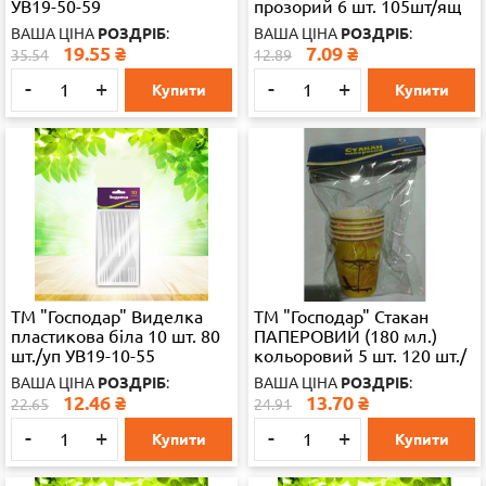
УВ19-50-59
прозорий 6 шт. 105шт/ящ
УВ19-6-62
ВАША ЦІНА
РОЗДРІБ
:
ВАША ЦІНА
РОЗДРІБ
:
19.55
₴
7.09
₴
35.54
12.89
-
+
-
+
Купити
Купити
ТМ "Господар" Виделка
ТМ "Господар" Стакан
пластикова біла 10 шт. 80
ПАПЕРОВИЙ (180 мл.)
шт./уп УВ19-10-55
кольоровий 5 шт. 120 шт./
уп УВ19-5-
ВАША ЦІНА
РОЗДРІБ
:
ВАША ЦІНА
РОЗДРІБ
:
12.46
₴
13.70
₴
22.65
24.91
-
+
-
+
Купити
Купити