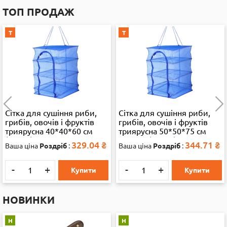
ТОП ПРОДАЖ
Т
Т
Сітка для сушіння риби,
Водяний автомат 868 2
грибів, овочів і фруктів
кольори, кул., 15-34,5-4
триярусна 50*50*75 см
см. 38315
велика (35892)
344.71
₴
403.45
₴
Ваша ціна
Роздріб
:
Ваша ціна
Роздріб
:
-
+
-
+
Купити
Купити
НОВИНКИ
Н
Н