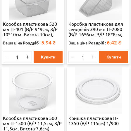
Коробка пластикова 520
Коробка пластикова для
мл IT-401 (В/Р 9*9см, З/Р
сендвічів 390 мл IT-2080
10*10см, Висота 10см),
(В/Р 16*6см, З/Р 18*8см,
1/1200 65324
Висота 8см), 1/500 65324
5.94
₴
6.42
₴
Ваша ціна
Роздріб
:
Ваша ціна
Роздріб
:
-
+
-
+
Купити
Купити
Коробка пластикова 500
Кришка пластикова IT-
мл IT-1500 (В/Р 11,5см, З/Р
1350 (В/Р 115см) 1/900
11,5см, Висота 7,6см),