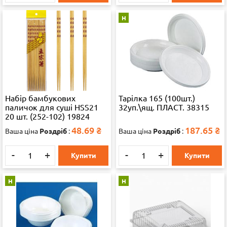
Н
Набір бамбукових
Тарілка 165 (100шт.)
паличок для суші HSS21
32уп.\ящ. ПЛАСТ. 38315
20 шт. (252-102) 19824
48.69
₴
187.65
₴
Ваша ціна
Роздріб
:
Ваша ціна
Роздріб
:
-
+
-
+
Купити
Купити
Н
Н