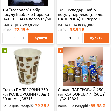
ТМ "Господар" Набір
ТМ "Господар" Набір
посуду Барбекю (тарілка
посуду Барбекю (тарілка
ПАПЕРОВА) 6 персон 1/50
ПАПЕРОВА) 10 персон
1/30
ВАША ЦІНА
РОЗДРІБ
:
ВАША ЦІНА
РОЗДРІБ
:
22.45
₴
38.54
₴
40.82
70.07
-
+
-
+
Купити
Купити
Н
Т
Стакан ПАПЕРОВИЙ 350
Стакан ПАПЕРОВИЙ 250
мл КОЛЬОРОВИЙ (50шт)
мл КОЛЬОРОВИЙ. (50шт)
30 шт./ящ 38315
1/32 19824
79.38
₴
65.98
₴
Ваша ціна
Роздріб
:
Ваша ціна
Роздріб
: