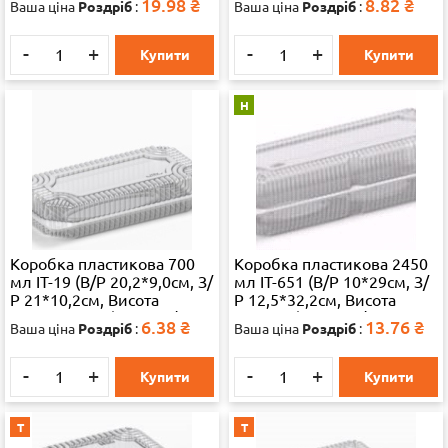
19.98
₴
8.82
₴
Ваша ціна
Роздріб
:
Ваша ціна
Роздріб
:
шт./ящ 65324
65324
-
+
-
+
Купити
Купити
Н
Коробка пластикова 700
Коробка пластикова 2450
мл IT-19 (В/Р 20,2*9,0см, З/
мл IT-651 (В/Р 10*29см, З/
Р 21*10,2см, Висота
Р 12,5*32,2см, Висота
2,2*2,2=4,4см) 700шт./ящ
4*4=8см) 450 шт./ящ 65324
6.38
₴
13.76
₴
Ваша ціна
Роздріб
:
Ваша ціна
Роздріб
:
65324
-
+
-
+
Купити
Купити
Т
Т