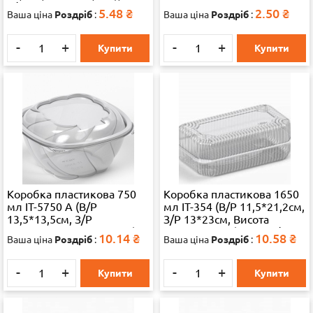
1/900 65324
5.48
₴
2.50
₴
Ваша ціна
Роздріб
:
Ваша ціна
Роздріб
:
-
+
-
+
Купити
Купити
Коробка пластикова 750
Коробка пластикова 1650
мл IT-5750 А (В/Р
мл IT-354 (В/Р 11,5*21,2см,
13,5*13,5см, З/Р
З/Р 13*23см, Висота
15,6*15,8см, Висота 9см)
4,1*4,1=8,2см) 500шт./ящ
10.14
₴
10.58
₴
Ваша ціна
Роздріб
:
Ваша ціна
Роздріб
:
300 шт./ящ 65324
65324
-
+
-
+
Купити
Купити