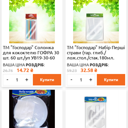
ТМ "Господар" Соломка
ТМ "Господар" Набір Перші
для кококтелю ГОФРА 30
страви (тар. глиб./
шт. 60 шт./уп УВ19-30-60
лож.стол./стак.180мл.
пласт.)6пе
ВАША ЦІНА
РОЗДРІБ
:
ВАША ЦІНА
РОЗДРІБ
:
14.72
₴
32.58
₴
26.76
59.23
-
+
-
+
Купити
Купити