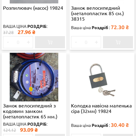
Розпилювач (насос) 19824
Замок велосипедний
(металопластик 85 см.)
38315
ВАША ЦІНА
РОЗДРІБ
:
72.30
₴
Ваша ціна
Роздріб
:
27.96
₴
37.28
-
+
-
+
Замок велосипедний з
Колодка навісна маленька
кодовим замком
сіра (32мм) 19824
(металопластик 65 мм.)
38315
ВАША ЦІНА
РОЗДРІБ
:
30.40
₴
Ваша ціна
Роздріб
:
93.09
₴
124.12