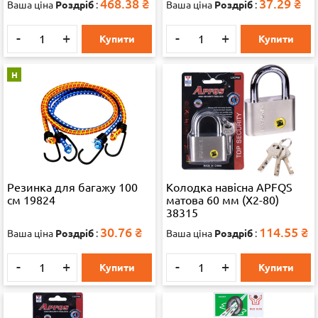
468.38
₴
37.29
₴
Ваша ціна
Роздріб
:
Ваша ціна
Роздріб
:
-
+
-
+
Купити
Купити
Н
Резинка для багажу 100
Колодка навісна APFQS
см 19824
матова 60 мм (X2-80)
38315
30.76
₴
114.55
₴
Ваша ціна
Роздріб
:
Ваша ціна
Роздріб
:
-
+
-
+
Купити
Купити