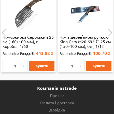
Ніж з дерев'яною ручкою
Ніж з дерев'яною ручкою
King Gary M20-692 7" 25 см
King Gary M20-693 6" 21 см
(150+100 мм), бл., 1/12
(110+100 мм), бл., 1/12
100.70
₴
95.11
₴
Ваша ціна
Роздріб
:
Ваша ціна
Роздріб
:
-
+
-
+
Купити
Купити
Компанія nstrade
Про нас
Оплата і доставка
Довідка