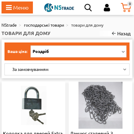
111
0
NStrade
господарські товари
товари для дому
ТОВАРИ ДЛЯ ДОМУ
Назад
Роздріб
Ваша ціна:
За замовчуванням
Колодка для дверей Extra
Ланцюг сталевий 3