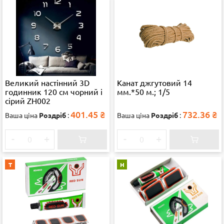
Великий настінний 3D
Канат джгутовий 14
годинник 120 см чорний і
мм.*50 м.; 1/5
сірий ZH002
401.45
₴
732.36
₴
Ваша ціна
Роздріб
:
Ваша ціна
Роздріб
:
-
+
-
+
Т
Н