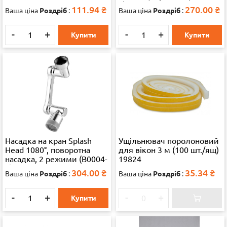
1)
111.94
₴
270.00
₴
Ваша ціна
Роздріб
:
Ваша ціна
Роздріб
:
-
+
-
+
Купити
Купити
Насадка на кран Splash
Ущільнювач поролоновий
Head 1080°, поворотна
для вікон 3 м (100 шт./ящ)
насадка, 2 режими (B0004-
19824
2)
304.00
₴
35.34
₴
Ваша ціна
Роздріб
:
Ваша ціна
Роздріб
:
-
+
-
+
Купити