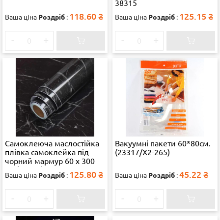
38315
118.60
₴
125.15
₴
Ваша ціна
Роздріб
:
Ваша ціна
Роздріб
:
-
+
-
+
Самоклеюча маслостійка
Вакуумні пакети 60*80см.
плівка самоклейка під
(23317/Х2-265)
чорний мармур 60 х 300
см (34843) 38315
125.80
₴
45.22
₴
Ваша ціна
Роздріб
:
Ваша ціна
Роздріб
:
-
+
-
+