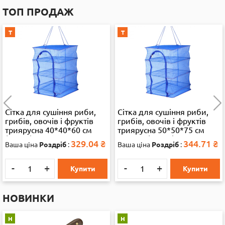
ТОП ПРОДАЖ
Т
Т
Сітка для сушіння риби,
Водяний автомат 868 2
грибів, овочів і фруктів
кольори, кул., 15-34,5-4
триярусна 50*50*75 см
см. 38315
велика (35892)
344.71
₴
403.45
₴
Ваша ціна
Роздріб
:
Ваша ціна
Роздріб
:
-
+
-
+
Купити
Купити
НОВИНКИ
Н
Н