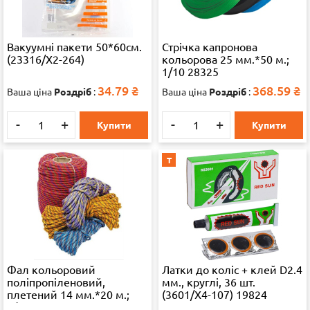
Вакуумні пакети 50*60см.
Стрічка капронова
(23316/Х2-264)
кольорова 25 мм.*50 м.;
1/10 28325
34.79
₴
368.59
₴
Ваша ціна
Роздріб
:
Ваша ціна
Роздріб
:
-
+
-
+
Купити
Купити
Т
Фал кольоровий
Латки до коліс + клей D2.4
поліпропіленовий,
мм., круглі, 36 шт.
плетений 14 мм.*20 м.;
(3601/X4-107) 19824
1/5 28325