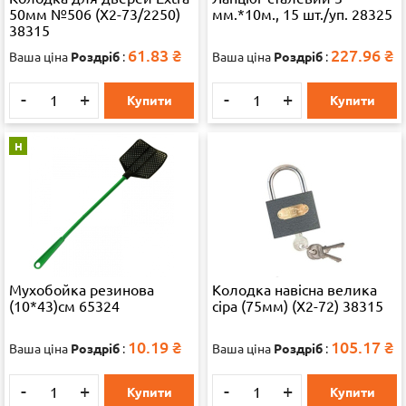
50мм №506 (X2-73/2250)
мм.*10м., 15 шт./уп. 28325
38315
61.83
₴
227.96
₴
Ваша ціна
Роздріб
:
Ваша ціна
Роздріб
:
-
+
-
+
Купити
Купити
Н
Мухобойка резинова
Колодка навісна велика
(10*43)см 65324
сіра (75мм) (X2-72) 38315
10.19
₴
105.17
₴
Ваша ціна
Роздріб
:
Ваша ціна
Роздріб
:
-
+
-
+
Купити
Купити