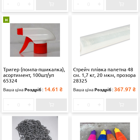
-
+
-
+
Н
Тригер (помпа-пшикалка),
Стрейч плівка палетна 48
асортимент, 100шт/уп
см. 1,7 кг, 20 мкм, прозора
65324
28325
14.61
₴
367.97
₴
Ваша ціна
Роздріб
:
Ваша ціна
Роздріб
:
-
+
-
+