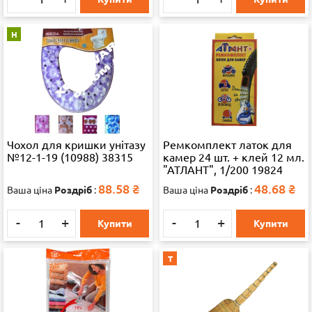
Н
Чохол для кришки унітазу
Ремкомплект латок для
№12-1-19 (10988) 38315
камер 24 шт. + клей 12 мл.
"АТЛАНТ", 1/200 19824
88.58
₴
48.68
₴
Ваша ціна
Роздріб
:
Ваша ціна
Роздріб
:
-
+
-
+
Купити
Купити
Т