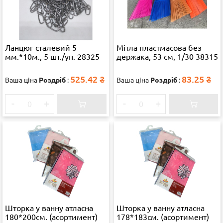
Ланцюг сталевий 5
Мітла пластмасова без
мм.*10м., 5 шт./уп. 28325
держака, 53 см, 1/30 38315
525.42
₴
83.25
₴
Ваша ціна
Роздріб
:
Ваша ціна
Роздріб
:
-
+
-
+
Шторка у ванну атласна
Шторка у ванну атласна
180*200см. (асортимент)
178*183см. (асортимент)