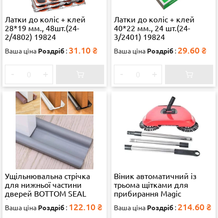
Латки до коліс + клей
Латки до коліс + клей
28*19 мм., 48шт.(24-
40*22 мм., 24 шт.(24-
2/4802) 19824
3/2401) 19824
31.10
₴
29.60
₴
Ваша ціна
Роздріб
:
Ваша ціна
Роздріб
:
-
+
-
+
Ущільнювальна стрічка
Віник автоматичний із
для нижньої частини
трьома щітками для
дверей BOTTOM SEAL
прибирання Magic
(34341) 38315
Sweeper STYLE-14
122.10
₴
214.60
₴
Ваша ціна
Роздріб
:
Ваша ціна
Роздріб
: