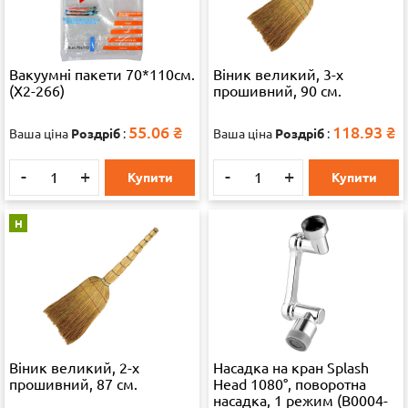
Вакуумні пакети 70*110см.
Віник великий, 3-х
(Х2-266)
прошивний, 90 см.
55.06
₴
118.93
₴
Ваша ціна
Роздріб
:
Ваша ціна
Роздріб
:
-
+
-
+
Купити
Купити
Н
Віник великий, 2-х
Насадка на кран Splash
прошивний, 87 см.
Head 1080°, поворотна
насадка, 1 режим (B0004-