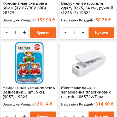
Колодка навісна довга
Вакуумний насос для
60мм (X2-67/BC2-60B)
одягу B225, 24 см., ручний
28325
(124612) 19824
153.90
₴
50.76
₴
Ваша ціна
Роздріб
:
Ваша ціна
Роздріб
:
-
+
-
+
Купити
Купити
Набір гачків самоклеючих
Міні-машина для
Ведмедик 3 шт., 5 см.
запаювання пластикових
(9057) 19824
пакетів 106572WT, на
батарейках (не
29.14
₴
314.60
₴
Ваша ціна
Роздріб
:
Ваша ціна
Роздріб
:
комплектується)
-
+
-
+
Купити
Купити