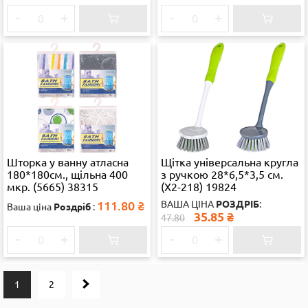
-
+
-
+
Шторка у ванну атласна
Щітка універсальна кругла
180*180см., щільна 400
з ручкою 28*6,5*3,5 см.
мкр. (5665) 38315
(X2-218) 19824
111.80
₴
ВАША ЦІНА
РОЗДРІБ
:
Ваша ціна
Роздріб
:
35.85
₴
47.80
-
+
-
+
1
2