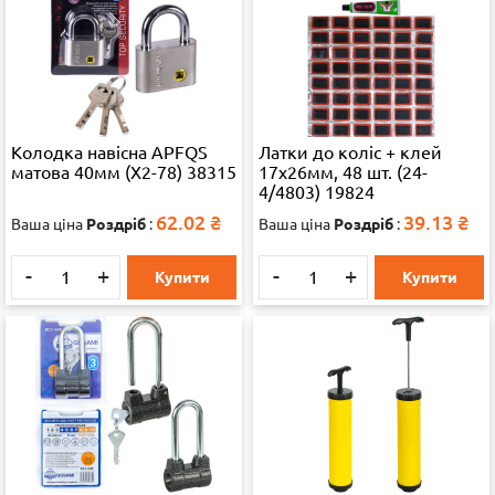
Колодка навісна APFQS
Латки до коліс + клей
матова 40мм (X2-78) 38315
17х26мм, 48 шт. (24-
4/4803) 19824
62.02
₴
39.13
₴
Ваша ціна
Роздріб
:
Ваша ціна
Роздріб
:
-
+
-
+
Купити
Купити