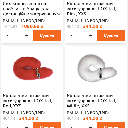
Силіконова анальна
Металевий інтимний
пробка з вібрацією та
аксесуар-хвіст FOX Tail,
дистанційним керуванням
Pink, XXS
PlugX Light, 9 режимів,
ВАША ЦІНА
РОЗДРІБ
:
ВАША ЦІНА
РОЗДРІБ
:
чорна
1080.68
₴
344.00
₴
1543.83
491.43
-
+
-
+
Купити
Купити
Металевий інтимний
Металевий інтимний
аксесуар-хвіст FOX Tail,
аксесуар-хвіст FOX Tail,
Red, XXS
White, XXS
ВАША ЦІНА
РОЗДРІБ
:
ВАША ЦІНА
РОЗДРІБ
:
344.00
₴
344.00
₴
491.43
491.43
-
+
-
+
Купити
Купити