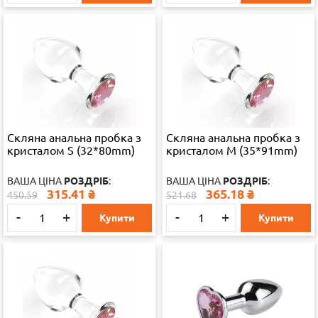
Скляна анальна пробка з
Скляна анальна пробка з
кристалом S (32*80mm)
кристалом M (35*91mm)
ВАША ЦІНА
РОЗДРІБ
:
ВАША ЦІНА
РОЗДРІБ
:
315.41
₴
365.18
₴
450.59
521.68
-
+
-
+
Купити
Купити