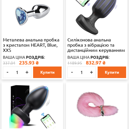
Металева анальна пробка
Силіконова анальна
з кристалом HEART, Blue,
пробка з вібрацією та
XXS
дистанційним керуванням
PlugX, 9 режимів, чорна
ВАША ЦІНА
РОЗДРІБ
:
ВАША ЦІНА
РОЗДРІБ
:
235.93
₴
832.97
₴
337.04
1189.95
-
+
-
+
Купити
Купити