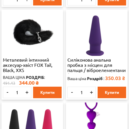
Металевий інтимний
Силіконова анальна
аксесуар-хвіст FOX Tail,
пробка з місцем для
Black, XXS
пальця / віброелементами
(2.5, 6.0, Силікон,
ВАША ЦІНА
РОЗДРІБ
:
350.03
₴
Ваша ціна
Роздріб
:
Бузковий)
344.00
₴
491.43
-
+
-
+
Купити
Купити