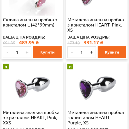
Скляна анальна пробка з
Металева анальна пробка
кристалом L (42*99mm)
з кристалом HEART, Pink,
XS
ВАША ЦІНА
РОЗДРІБ
:
ВАША ЦІНА
РОЗДРІБ
:
483.95
₴
331.17
₴
691.35
473.10
-
+
-
+
Купити
Купити
Н
Н
Металева анальна пробка
Металева анальна пробка
з кристалом HEART, Pink,
з кристалом HEART,
XXS
Purple, XS