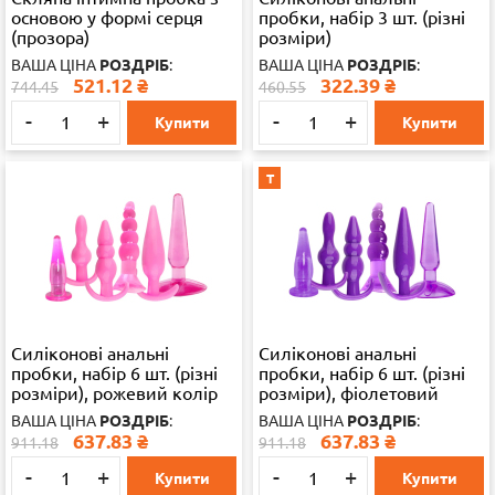
основою у формі серця
пробки, набір 3 шт. (різні
(прозора)
розміри)
ВАША ЦІНА
РОЗДРІБ
:
ВАША ЦІНА
РОЗДРІБ
:
521.12
₴
322.39
₴
744.45
460.55
-
+
-
+
Купити
Купити
Т
Силіконові анальні
Силіконові анальні
пробки, набір 6 шт. (різні
пробки, набір 6 шт. (різні
розміри), рожевий колір
розміри), фіолетовий
колір
ВАША ЦІНА
РОЗДРІБ
:
ВАША ЦІНА
РОЗДРІБ
:
637.83
₴
637.83
₴
911.18
911.18
-
+
-
+
Купити
Купити