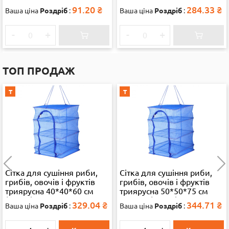
91.20
₴
284.33
₴
Ваша ціна
Роздріб
:
Ваша ціна
Роздріб
:
-
+
-
+
ТОП ПРОДАЖ
Т
Т
Сітка для сушіння риби,
Сітка для сушіння риби,
грибів, овочів і фруктів
грибів, овочів і фруктів
триярусна 40*40*60 см
триярусна 50*50*75 см
(13286)
велика (35892)
329.04
₴
344.71
₴
Ваша ціна
Роздріб
:
Ваша ціна
Роздріб
: