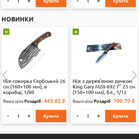
-
+
-
+
Купити
Купити
НОВИНКИ
Н
Н
Ніж-сокирка Сербський 26
Ніж з дерев'яною ручкою
см (160+100 мм), в
King Gary M20-692 7" 25 см
коробці, 1/60
(150+100 мм), бл., 1/12
443.82
₴
100.70
₴
Ваша ціна
Роздріб
:
Ваша ціна
Роздріб
:
-
+
-
+
Купити
Купити