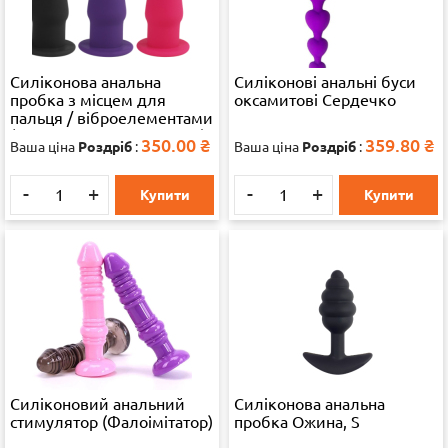
Силіконова анальна
Силіконові анальні буси
пробка з місцем для
оксамитові Сердечко
пальця / віброелементами
(2.5, 6.0, Силікон, Чорний)
350.00
₴
359.80
₴
Ваша ціна
Роздріб
:
Ваша ціна
Роздріб
:
-
+
-
+
Купити
Купити
Силіконовий анальний
Силіконова анальна
стимулятор (Фалоімітатор)
пробка Ожина, S