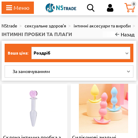
111
0
NStrade
сексуальне здоров'я
інтимні аксесуари та вироби
ІНТИМНІ ПРОБКИ ТА ПЛАГИ
Назад
Роздріб
Ваша ціна:
За замовчуванням
Скляна інтимна пробка з
Силіконові анальні