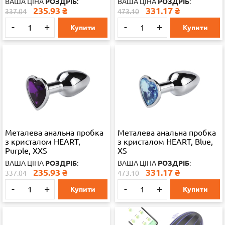
ВАША ЦІНА
РОЗДРІБ
:
ВАША ЦІНА
РОЗДРІБ
:
235.93
₴
331.17
₴
337.04
473.10
-
+
-
+
Купити
Купити
Металева анальна пробка
Металева анальна пробка
з кристалом HEART,
з кристалом HEART, Blue,
Purple, XXS
XS
ВАША ЦІНА
РОЗДРІБ
:
ВАША ЦІНА
РОЗДРІБ
:
235.93
₴
331.17
₴
337.04
473.10
-
+
-
+
Купити
Купити