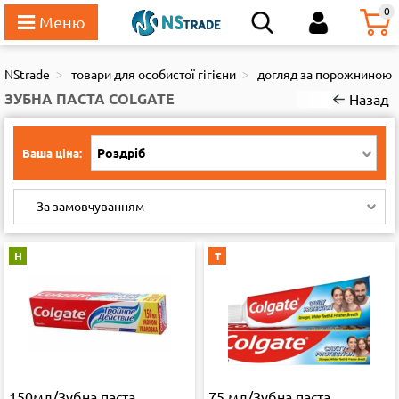
111
0
NStrade
товари для особистої гігієни
догляд за порожниною 
ЗУБНА ПАСТА COLGATE
Назад
Роздріб
Ваша ціна:
За замовчуванням
Н
Т
150мл/Зубна паста
75 мл/Зубна паста