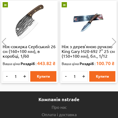
Н
Н
Ніж-сокирка Сербський 26
Ніж з дерев'яною ручкою
см (160+100 мм), в
King Gary M20-692 7" 25 см
коробці, 1/60
(150+100 мм), бл., 1/12
443.82
₴
100.70
₴
Ваша ціна
Роздріб
:
Ваша ціна
Роздріб
:
-
+
-
+
Купити
Купити
Компанія nstrade
Про нас
Оплата і доставка