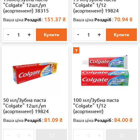
"Colgate" 12шт./уп
"Colgate" 1/12
(асортимент) 38315
(асортимент) 19824
151.37
₴
70.94
₴
Ваша ціна
Роздріб
:
Ваша ціна
Роздріб
:
-
+
-
+
Купити
Купити
Т
50 мл/Зубна паста
100 мл/Зубна паста
"Colgate" 12шт./уп
"Colgate" 1/12
(асортимент) 19824
(асортимент)
81.09
₴
84.00
₴
Ваша ціна
Роздріб
:
Ваша ціна
Роздріб
:
-
+
-
+