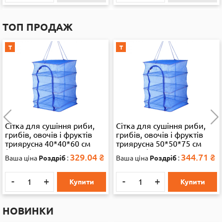
ТОП ПРОДАЖ
Т
Т
Сітка для сушіння риби,
Сітка для сушіння риби,
грибів, овочів і фруктів
грибів, овочів і фруктів
триярусна 40*40*60 см
триярусна 50*50*75 см
(13286)
велика (35892)
329.04
₴
344.71
₴
Ваша ціна
Роздріб
:
Ваша ціна
Роздріб
:
-
+
-
+
Купити
Купити
НОВИНКИ