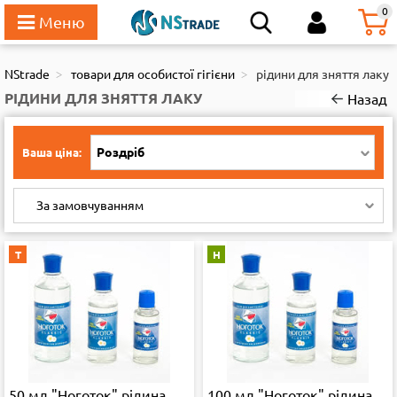
111
0
NStrade
товари для особистої гігієни
рідини для зняття лаку
РІДИНИ ДЛЯ ЗНЯТТЯ ЛАКУ
Назад
Роздріб
Ваша ціна:
За замовчуванням
Т
Н
50 мл."Ноготок" рідина
100 мл."Ноготок" рідина