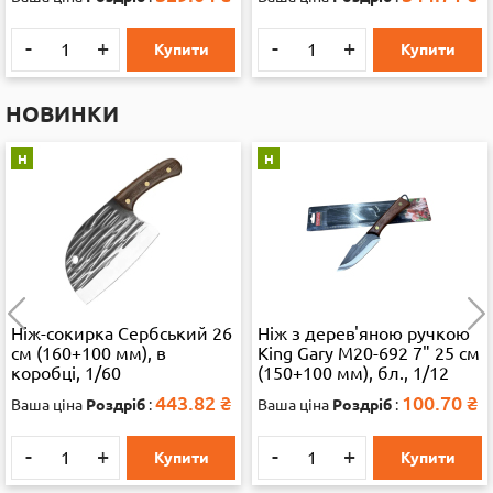
-
+
-
+
Купити
Купити
НОВИНКИ
Н
Н
Ніж-сокирка Сербський 26
Ніж з дерев'яною ручкою
см (160+100 мм), в
King Gary M20-692 7" 25 см
коробці, 1/60
(150+100 мм), бл., 1/12
443.82
₴
100.70
₴
Ваша ціна
Роздріб
:
Ваша ціна
Роздріб
:
-
+
-
+
Купити
Купити