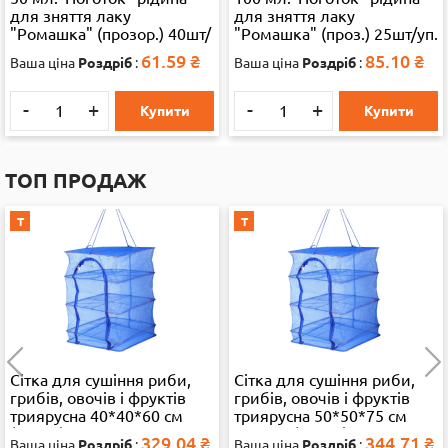
для зняття лаку
для зняття лаку
"Ромашка" (прозор.) 40шт/
"Ромашка" (проз.) 25шт/уп.
уп. 19824
19824
61.59
₴
85.10
₴
Ваша ціна
Роздріб
:
Ваша ціна
Роздріб
:
-
+
-
+
Купити
Купити
ТОП ПРОДАЖ
Т
Т
Сітка для сушіння риби,
Сітка для сушіння риби,
грибів, овочів і фруктів
грибів, овочів і фруктів
триярусна 40*40*60 см
триярусна 50*50*75 см
(13286)
велика (35892)
329.04
₴
344.71
₴
Ваша ціна
Роздріб
:
Ваша ціна
Роздріб
: