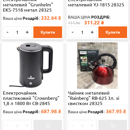
металевий "Grunhelm"
металевий YJ-1815 28325
EKS-7518 метал 28325
332.64
₴
ВАША ЦІНА
РОЗДРІБ
:
Ваша ціна
Роздріб
:
311.22
₴
414.96
-
+
-
+
Купити
Купити
Електрочайник
Чайник металевий
пластиковий "Crownberg"
"Rainberg" RB-625 3л. зі
1,8 л 1800 Вт CB-2845
свистком 28325
687.98
₴
367.95
₴
Ваша ціна
Роздріб
:
Ваша ціна
Роздріб
:
-
+
-
+