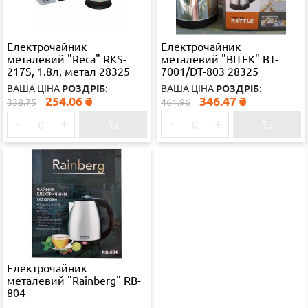
Електрочайник
Електрочайник
металевий "Reca" RKS-
металевий "BITEK" BT-
217S, 1.8л, метал 28325
7001/DT-803 28325
ВАША ЦІНА
РОЗДРІБ
:
ВАША ЦІНА
РОЗДРІБ
:
254.06
₴
346.47
₴
338.75
461.96
-
+
-
+
Електрочайник
металевий "Rainberg" RB-
804