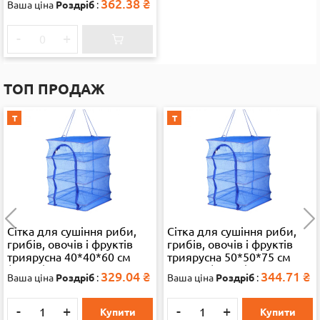
362.38
₴
Ваша ціна
Роздріб
:
-
+
ТОП ПРОДАЖ
Т
Т
Сітка для сушіння риби,
Сітка для сушіння риби,
грибів, овочів і фруктів
грибів, овочів і фруктів
триярусна 40*40*60 см
триярусна 50*50*75 см
(13286)
велика (35892)
329.04
₴
344.71
₴
Ваша ціна
Роздріб
:
Ваша ціна
Роздріб
:
-
+
-
+
Купити
Купити