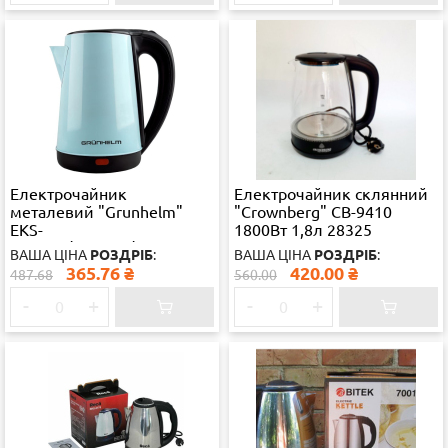
Електрочайник
Електрочайник склянний
металевий "Grunhelm"
"Crownberg" CB-9410
EKS-
1800Вт 1,8л 28325
291SBU/293SBB/292SPI
ВАША ЦІНА
РОЗДРІБ
:
ВАША ЦІНА
РОЗДРІБ
:
1,8л, 1500 Вт, дисковый
365.76
₴
420.00
₴
487.68
560.00
28325
-
+
-
+