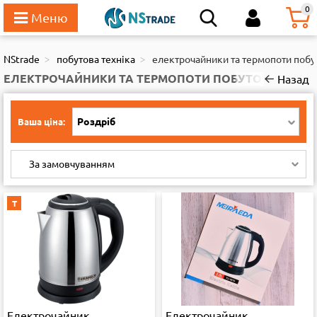
111
0
NStrade
побутова техніка
електрочайники та термопоти побу
ЕЛЕКТРОЧАЙНИКИ ТА ТЕРМОПОТИ ПОБУТОВІ
Назад
Роздріб
Ваша ціна:
За замовчуванням
Т
Електрочайник
Електрочайник