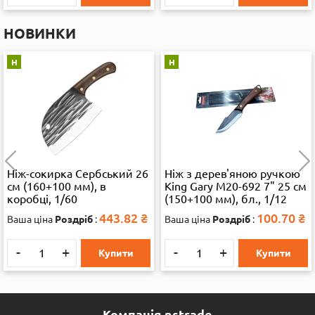
НОВИНКИ
Н
Н
Ніж-сокирка Сербський 26
Ніж з дерев'яною ручкою
см (160+100 мм), в
King Gary M20-692 7" 25 см
коробці, 1/60
(150+100 мм), бл., 1/12
443.82
₴
100.70
₴
Ваша ціна
Роздріб
:
Ваша ціна
Роздріб
:
-
+
-
+
Купити
Купити
Компанія nstrade