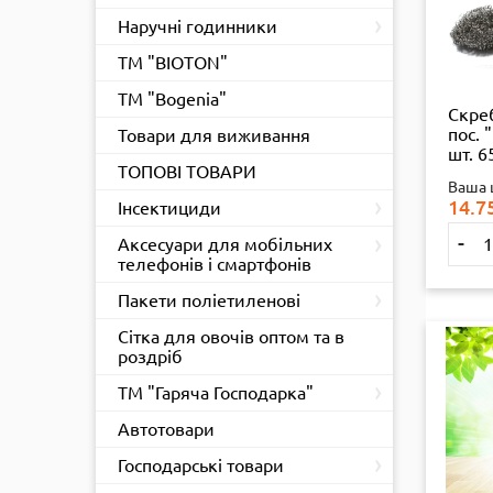
›
Наручні годинники
ТМ "BIOTON"
ТМ "Bogenia"
Скре
пос. 
Товари для виживання
шт. 6
ТОПОВІ ТОВАРИ
Ваша 
›
14.7
Інсектициди
›
-
Аксесуари для мобільних
телефонів і смартфонів
›
Пакети поліетиленові
Сітка для овочів оптом та в
роздріб
›
ТМ "Гаряча Господарка"
Автотовари
›
Господарські товари