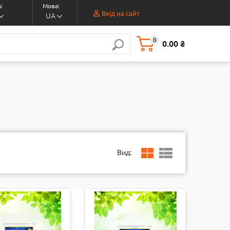
:
Мова:
Вхід на сайт
UA
0
0.00 ₴
Вид: