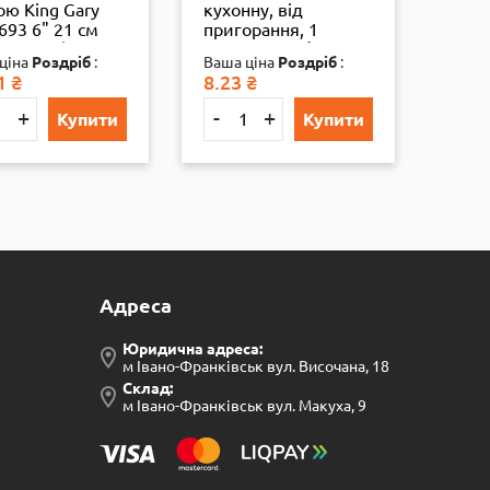
ою King Gary
кухонну, від
дитя
693 6" 21 см
пригорання, 1
(BT-
100 мм), бл.,
конфорка, 1/1000
ціна
Роздріб
:
Ваша ціна
Роздріб
:
Ваша
1
₴
8.23
₴
159.
+
-
+
-
Купити
Купити
Адреса
Юридична адреса:
м Івано-Франківськ вул. Височана, 18
Склад:
м Івано-Франківськ вул. Макуха, 9