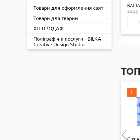
ящ У
›
ВАША
Товари для оформлення свят
14.82
›
Товари для тварин
-
ХІТ ПРОДАЖ
Поліграфічні послуги - BILKA
Creative Design Studio
ТО
Т
Т
оразова
Лампа розжарення
Сітка