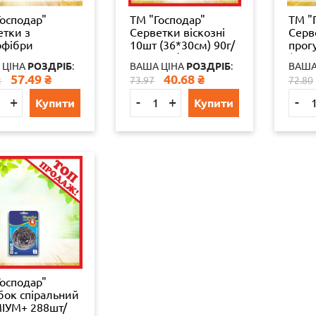
Господар"
ТМ "Господар"
ТМ "
етки з
Серветки віскозні
Серв
офібри
10шт (36*30см) 90г/
прог
рсальна
м² 45шт./ящ УБ18-
(16*
 ЦІНА
РОЗДРІБ
:
ВАША ЦІНА
РОЗДРІБ
:
ВАША
0см.) 3шт.
10-47
УБ18
57.49
₴
40.68
₴
2
73.97
72.80
/уп УБ1
+
-
+
-
Купити
Купити
Господар"
бок спіральний
ІУМ+ 288шт/