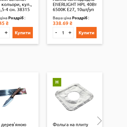
 кольори, кул.,
ENERLIGHT HPL 40Вт
ребр
,5-4 см. 38315
6500K E27, 10шт/уп
2080
4823093507982
ціна
Роздріб
:
Ваша ціна
Роздріб
:
ВАША
45
₴
338.69
₴
380.3
+
-
+
-
Купити
Купити
Н
Н
з дерев'яною
Фольга на плиту
Наду