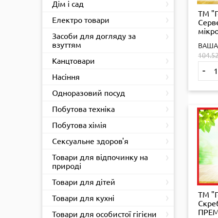
›
Дім і сад
ТМ "
›
Електро товари
Серв
мікр
›
Засоби для догляду за
уніве
взуттям
ВАША
(30*3
104.5
25шт.
›
Канцтовари
-
›
Насіння
›
Одноразовий посуд
›
Побутова техніка
›
Побутова хімія
›
Сексуальне здоров'я
›
Товари для відпочинку на
природі
›
Товари для дітей
ТМ "
›
Товари для кухні
Скре
›
ПРЕМ
Товари для особистої гігієни