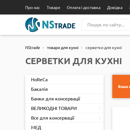
111
Про нас
Товари
Оплата і доставка
Довідка
NStrade
товари для кухні
серветки для кухні
СЕРВЕТКИ ДЛЯ КУХНІ
HoReCa
Ваша ц
Бакалія
Банки для консервації
›
ВЕЛИКОДНІ ТОВАРИ
›
Все для консервації
МЕД