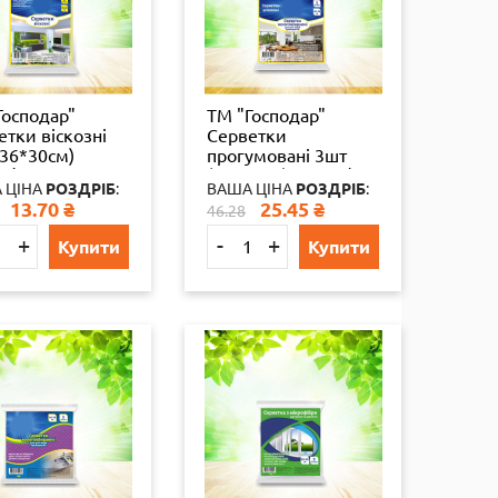
Господар"
ТМ "Господар"
етки віскозні
Серветки
(36*30см)
прогумовані 3шт
т/ящ УБ17-3-08
(16*16см) 100шт/ящ
 ЦІНА
РОЗДРІБ
:
ВАША ЦІНА
РОЗДРІБ
:
УБ17-3-10
13.70
₴
25.45
₴
46.28
+
-
+
Купити
Купити