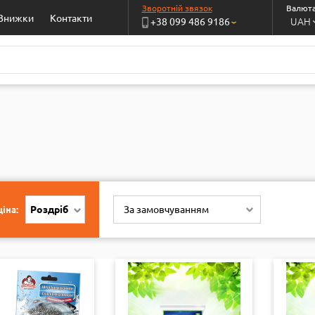
Зворотній звязок
Валюта
Знижки
Контакти
UAH
+38 099 486 9186
›
Роздріб
За замовчуванням
іна: