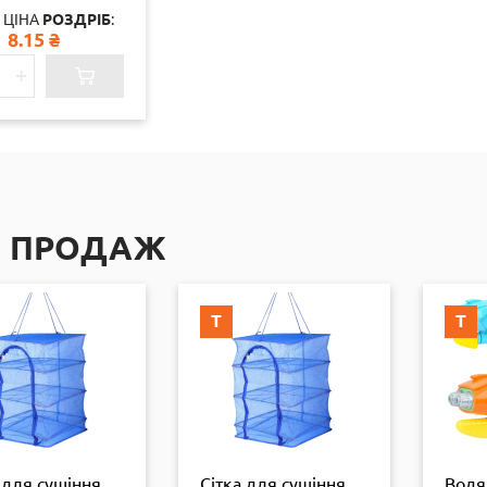
Б18-1-38
 ЦІНА
РОЗДРІБ
:
8.15
₴
+
П ПРОДАЖ
Т
Т
 для сушіння
Сітка для сушіння
Водя