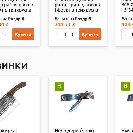
 грибів, овочів
риби, грибів, овочів
868 2
ктів триярусна
і фруктів триярусна
15-34
*60 см (13286)
50*50*75 см велика
ціна
Роздріб
:
Ваша ціна
Роздріб
:
Ваша 
(35892)
04
₴
344.71
₴
403.
+
-
+
-
Купити
Купити
ВИНКИ
Н
Н
сокирка
Ніж з дерев'яною
Ніж 