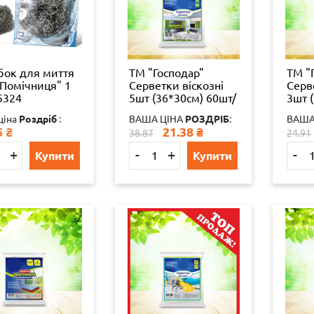
бок для миття
ТМ "Господар"
ТМ "
"Помічниця" 1
Серветки віскозні
Серв
5324
5шт (36*30см) 60шт/
3шт 
ящ УБ17-5-09
100ш
ціна
Роздріб
:
ВАША ЦІНА
РОЗДРІБ
:
ВАША
5
₴
21.38
₴
38.87
24.91
+
-
+
-
Купити
Купити