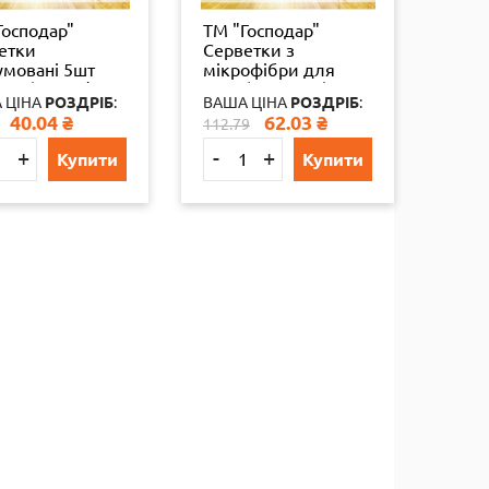
Господар"
ТМ "Господар"
етки
Серветки з
умовані 5шт
мікрофібри для
16см) 80шт/ящ
скла (30*30см.) 3шт.
 ЦІНА
РОЗДРІБ
:
ВАША ЦІНА
РОЗДРІБ
:
-5-35
25 шт./уп УБ18-3
40.04
₴
62.03
₴
112.79
+
-
+
Купити
Купити