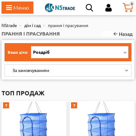
111
0
NStrade
дім і сад
прання і прасування
ПРАННЯ І ПРАСУВАННЯ
Назад
Роздріб
Ваша ціна:
За замовчуванням
ТОП ПРОДАЖ
Т
Т