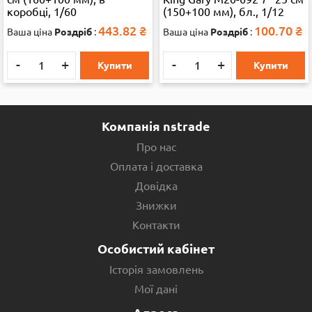
коробці, 1/60
(150+100 мм), бл., 1/12
443.82
₴
100.70
₴
Ваша ціна
Роздріб
:
Ваша ціна
Роздріб
:
-
+
-
+
Купити
Купити
Компанія nstrade
Про нас
Оплата і доставка
Довідка
Знижки
Контакти
Особистий кабінет
Історія замовлень
Мої дані