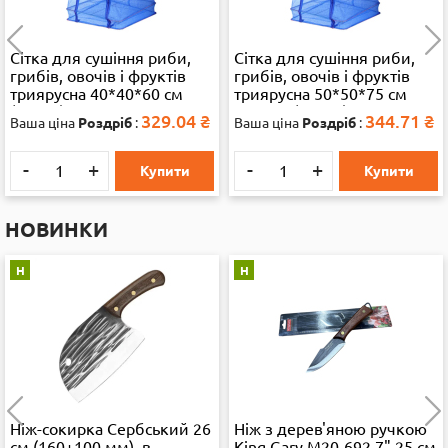
Сітка для сушіння риби,
Сітка для сушіння риби,
грибів, овочів і фруктів
грибів, овочів і фруктів
триярусна 40*40*60 см
триярусна 50*50*75 см
(13286)
велика (35892)
329.04
₴
344.71
₴
Ваша ціна
Роздріб
:
Ваша ціна
Роздріб
:
-
+
-
+
Купити
Купити
НОВИНКИ
Н
Н
Ніж-сокирка Сербський 26
Ніж з дерев'яною ручкою
см (160+100 мм), в
King Gary M20-692 7" 25 см