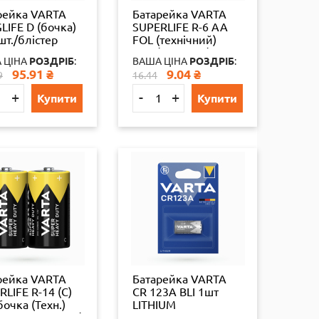
рейка VARTA
Батарейка VARTA
LIFE D (бочка)
SUPERLIFE R-6 AA
шт./блістер
FOL (технічний)
LINE
4шт./уп. 60шт/уп.
 ЦІНА
РОЗДРІБ
:
ВАША ЦІНА
РОЗДРІБ
:
65324
95.91
₴
9.04
₴
9
16.44
+
-
+
Купити
Купити
рейка VARTA
Батарейка VARTA
LIFE R-14 (C)
CR 123A BLI 1шт
бочка (Техн.)
LITHIUM
-CARBON 2 шт./