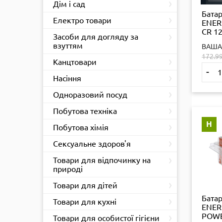
›
Дім і сад
Бата
›
Електро товари
ENER
CR 12
›
Засоби для догляду за
взуттям
ВАША
172.9
›
Канцтовари
-
›
Насіння
›
Одноразовий посуд
›
Побутова техніка
Н
›
Побутова хімія
›
Сексуальне здоров'я
›
Товари для відпочинку на
природі
›
Товари для дітей
Бата
›
Товари для кухні
ENER
›
POWE
Товари для особистої гігієни