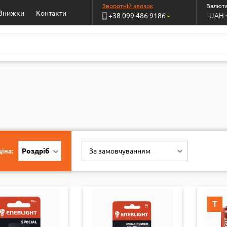
Зворотній звязок
Валюта
Знижки
Контакти
UAH
+38 099 486 9186
›
Роздріб
За замовчуванням
іна:
Т