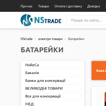
111
Про нас
Товари
Оплата і доставка
Довідка
NStrade
електро товари
батарейки
БАТАРЕЙКИ
HoReCa
Ваша ц
Бакалія
Банки для консервації
›
ВЕЛИКОДНІ ТОВАРИ
›
Все для консервації
МЕД