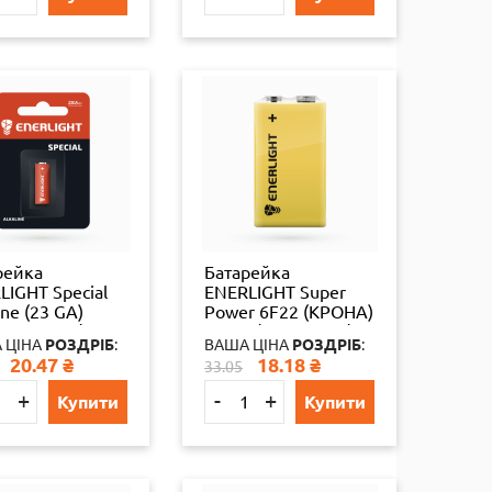
рейка
Батарейка
LIGHT Special
ENERLIGHT Super
ine (23 GA)
Power 6F22 (КРОНА)
бл 40 шт./уп
12 шт./уп 288 шт./ящ
 ЦІНА
РОЗДРІБ
:
ВАША ЦІНА
РОЗДРІБ
:
шт./ящ
4823093502215
20.47
₴
18.18
₴
33.05
093502239
65324
4
+
-
+
Купити
Купити