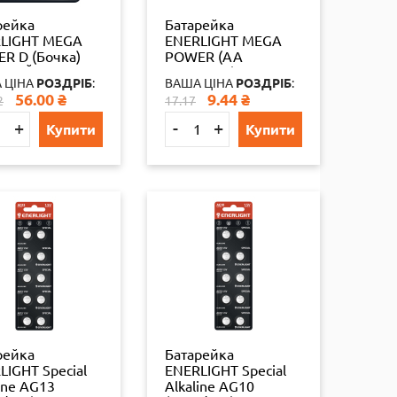
рейка
Батарейка
LIGHT MEGA
ENERLIGHT MEGA
R D (Бочка)
POWER (AA
АЛАЙН
ПАЛЬЧИК)
 ЦІНА
РОЗДРІБ
:
ВАША ЦІНА
РОЗДРІБ
:
ТЕР) 2 шт./бл
АЛКАЛАЙН Пласт.
56.00
₴
9.44
₴
2
17.17
093503403
кейс 24 шт 65324
5
+
-
+
Купити
Купити
рейка
Батарейка
LIGHT Special
ENERLIGHT Special
ine AG13
Alkaline AG10