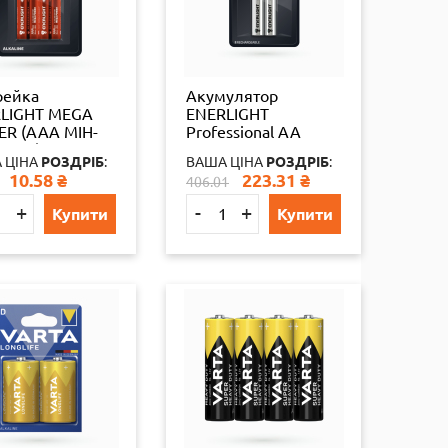
рейка
Акумулятор
LIGHT MEGA
ENERLIGHT
R (AAА МІН-
Professional AA
ЬЧИК)
2700mAh BLI 2шт
 ЦІНА
РОЗДРІБ
:
ВАША ЦІНА
РОЗДРІБ
:
АЛАЙН
321 28325
10.58
₴
223.31
₴
406.01
ТЕР) 4 шт./бл
./уп
+
-
+
Купити
Купити
093501942
4