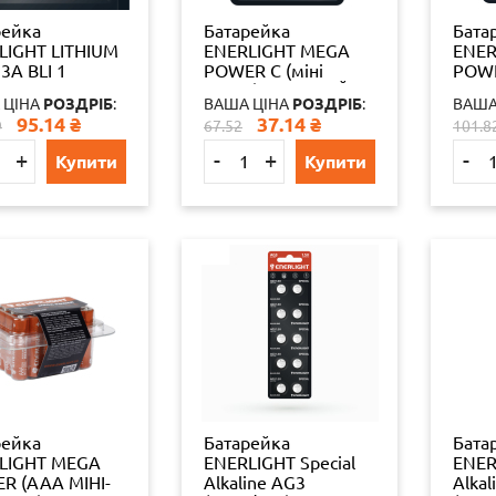
рейка
Батарейка
Бата
LIGHT LITHIUM
ENERLIGHT MEGA
ENER
3A BLI 1
POWER C (міні
POWE
Бочка) АЛКАЛАЙН
АЛК
 ЦІНА
РОЗДРІБ
:
ВАША ЦІНА
РОЗДРІБ
:
ВАША
(БЛІСТЕР) 2 шт./бл
(БЛІС
95.14
₴
37.14
₴
9
67.52
101.8
4823093503380
4823
19824
3831
+
-
+
-
Купити
Купити
рейка
Батарейка
Бата
LIGHT MEGA
ENERLIGHT Special
ENER
R (AAА МІНІ-
Alkaline AG3
Alkal