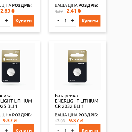
/357) BLI10
(LR54/390) BLI10
 ЦІНА
РОЗДРІБ
:
ВАША ЦІНА
РОЗДРІБ
:
4
65324
2.83
₴
2.41
₴
4.39
+
-
+
Купити
Купити
рейка
Батарейка
LIGHT LITHIUM
ENERLIGHT LITHIUM
25 BLI 1
CR 2032 BLI 1
етка)
(таблетка)
 ЦІНА
РОЗДРІБ
:
ВАША ЦІНА
РОЗДРІБ
:
093502536
4823093502567
9.37
₴
9.37
₴
17.03
4
+
-
+
Купити
Купити