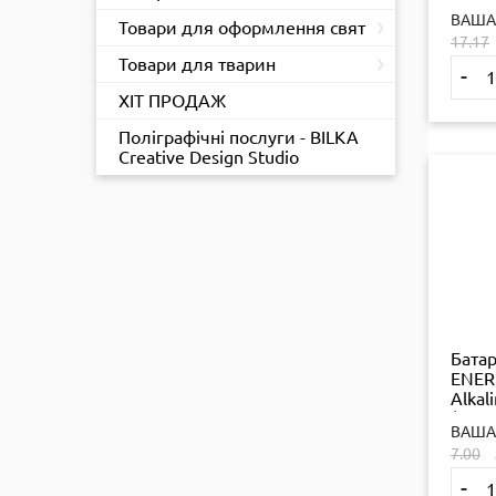
ПАЛЬ
›
ВАША
АЛКА
Товари для оформлення свят
17.17
кейс 
›
Товари для тварин
-
ХІТ ПРОДАЖ
Поліграфічні послуги - BILKA
Creative Design Studio
Бата
ENERL
Alkal
(LR43
ВАША
6532
7.00
-