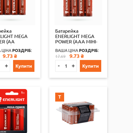
рейка
Батарейка
LIGHT MEGA
ENERLIGHT MEGA
ER (AA
POWER (AAA МІНІ-
ЬЧИК)
ПАЛЬЧИК)
 ЦІНА
РОЗДРІБ
:
ВАША ЦІНА
РОЗДРІБ
:
ЛАЙН FOL 4
АЛКАЛАЙН FOL 4
9.73
₴
9.73
₴
17.69
л 40шт./уп
шт./бл 40шт./уп.
4
65324
+
-
+
Купити
Купити
Т