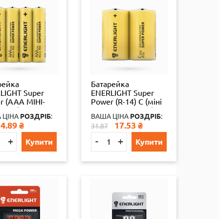
рейка
Батарейка
LIGHT Super
ENERLIGHT Super
r (AAА МІНІ-
Power (R-14) C (міні
ЬЧИК)
Бочка ТЕХНІЧНА) 12
 ЦІНА
РОЗДРІБ
:
ВАША ЦІНА
РОЗДРІБ
:
НІЧНИЙ) 4 шт./
шт./уп ш.к.
4.89
₴
17.53
₴
31.87
 шт./уп
4823093502185
093502116
65324
+
-
+
Купити
Купити
4