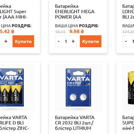
рейка
Батарейка
Бата
LIGHT Super
ENERLIGHT MEGA
LONG
 (AAА МІНІ-
POWER (AA
BLI 2
ЧИК)
ПАЛЬЧИК)
ALKA
 ЦІНА
РОЗДРІБ
:
ВАША ЦІНА
РОЗДРІБ
:
ВАША
ТЕР) 4 шт./бл
АЛКАЛАЙН
5.42
₴
9.98
₴
18.15
174.3
./уп 2086
(БЛІСТЕР) 6 шт./бл
4
60 шт./уп
+
-
+
-
Купити
Купити
4823093501911
65324
рейка VARTA
Батарейка VARTA
Бата
LIFE D BLI
CR 2032 BLI 2шт./
SUPER
блістер ZINC-
блістер LITHIUM
міні-
ON (бочка)
19824
ZING