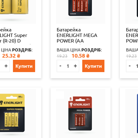
рейка
Батарейка
Бата
LIGHT Super
ENERLIGHT MEGA
ENER
 (R-20) D
POWER (AA
POWE
КА ТЕХНІЧНА)
ПАЛЬЧИК)
ПАЛ
 ЦІНА
РОЗДРІБ
:
ВАША ЦІНА
РОЗДРІБ
:
ВАША
093502208
АЛКАЛАЙН
АЛК
25.32
₴
10.58
₴
19.23
19.23
4
(БЛІСТЕР) 4 шт./бл
(БЛІС
48 шт./уп
48 шт
+
-
+
-
Купити
Купити
4823093501867
4823
65324
6532