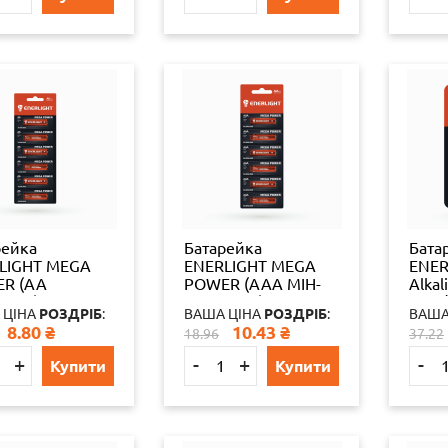
рейка
Батарейка
Бата
LIGHT MEGA
ENERLIGHT MEGA
ENER
R (AA
POWER (AAА МІН-
Alkal
ЧИК)
ПАЛЬЧИК)
1шт./
 ЦІНА
РОЗДРІБ
:
ВАША ЦІНА
РОЗДРІБ
:
ВАША
АЛАЙН
АЛКАЛАЙН
160 
8.80
₴
10.43
₴
18.96
37.22
ТЕР) 6 шт./бл
(БЛІСТЕР) 6 шт./бл
4823
./уп
60 шт./уп
6532
+
-
+
-
Купити
Купити
093501911
4823093501997
4
65324