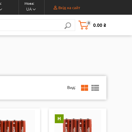
:
Мова:
Вхід на сайт
UA
0
0.00 ₴
Вид:
Н