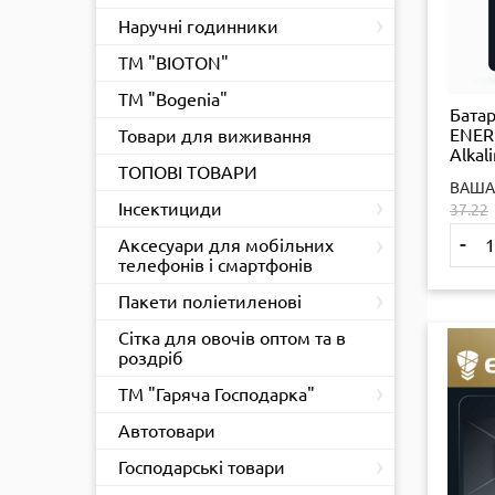
›
Наручні годинники
ТМ "BIOTON"
ТМ "Bogenia"
Бата
ENERL
Товари для виживання
Alkal
ТОПОВІ ТОВАРИ
ш.к.
ВАША
6532
›
Інсектициди
37.22
›
-
Аксесуари для мобільних
телефонів і смартфонів
›
Пакети поліетиленові
Сітка для овочів оптом та в
роздріб
›
ТМ "Гаряча Господарка"
Автотовари
›
Господарські товари