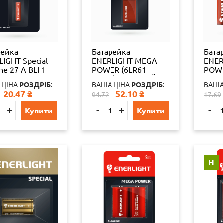
рейка
Батарейка
Бата
IGHT Special
ENERLIGHT MEGA
ENER
ine 27 A BLI 1
POWER (6LR61
POW
 4823093502260
крона) АЛКАЛАЙН
ПАЛ
 ЦІНА
РОЗДРІБ
:
ВАША ЦІНА
РОЗДРІБ
:
ВАША
4
(БЛІСТЕР) 1 шт./бл
АЛКА
20.47
₴
52.10
₴
94.72
17.69
4823093503427
шт./б
19824
6532
+
-
+
-
Купити
Купити
Н