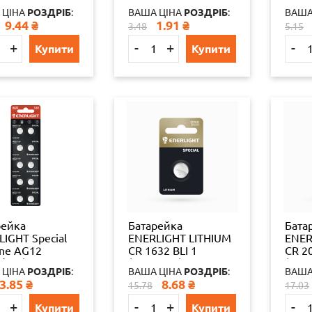
ЧИК)
(LR41/392) BLI10
(LR44
 ЦІНА
РОЗДРІБ
:
ВАША ЦІНА
РОЗДРІБ
:
ВАША
ЛАЙН Пласт.
65324
6532
9.44
₴
1.91
₴
3.48
5.15
24 шт 65324
+
-
+
-
Купити
Купити
рейка
Батарейка
Бата
IGHT Special
ENERLIGHT LITHIUM
ENER
ine AG12
CR 1632 BLI 1
CR 20
/386) BLI10
(таблетка)
(табл
 ЦІНА
РОЗДРІБ
:
ВАША ЦІНА
РОЗДРІБ
:
ВАША
4
4823093502475
4823
3.85
₴
8.68
₴
15.78
17.03
65324
6532
+
-
+
-
Купити
Купити