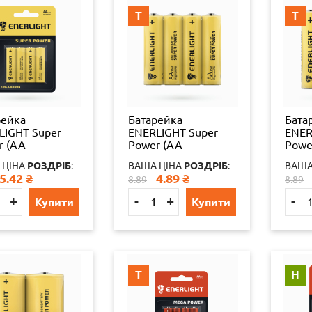
Т
Т
рейка
Батарейка
Бата
LIGHT Super
ENERLIGHT Super
ENER
r (AA
Power (AA
Powe
ЧИК)
ПАЛЬЧИК)
ПАЛ
 ЦІНА
РОЗДРІБ
:
ВАША ЦІНА
РОЗДРІБ
:
ВАША
ТЕР) 4 шт./бл
(ТЕХНІЧНИЙ) 4 шт./
(ТЕХ
5.42
₴
4.89
₴
8.89
8.89
./уп
бл 40 шт./уп
бл 40
093502130
4823093502161
4823
+
-
+
-
Купити
Купити
4
65324
6532
Т
Н