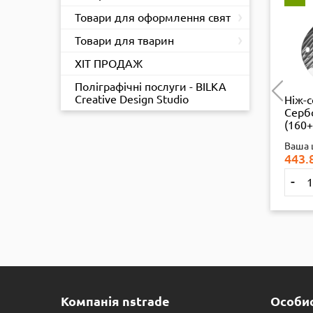
›
Товари для оформлення свят
›
Товари для тварин
ХІТ ПРОДАЖ
Поліграфічні послуги - BILKA
Creative Design Studio
ервативи
Ніж-сокирка з
Ніж-
исті YOMMEE
дерев'яною ручкою
Серб
зі стимуляцією
King Gary М10-L591,
(160+
 G 10 шт.
32 см (200+120 мм),
короб
 ЦІНА
РОЗДРІБ
:
Ваша ціна
Роздріб
:
Ваша 
1/12
392.98
₴
547.32
₴
443.
+
-
+
-
Купити
Купити
Компанія nstrade
Особис