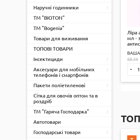
›
Наручні годинники
ТМ "BIOTON"
ТМ "Bogenia"
Ліра 
мл - 
Товари для виживання
антис
ТОПОВІ ТОВАРИ
обро
ВАША
синт
›
Інсектициди
88.39
матер
ящ.
›
-
Аксесуари для мобільних
телефонів і смартфонів
›
Пакети поліетиленові
Сітка для овочів оптом та в
роздріб
›
ТМ "Гаряча Господарка"
ТО
Автотовари
›
Господарські товари
Т
Т