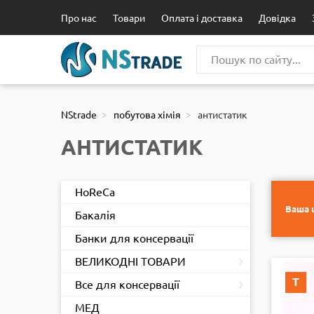
111
Про нас
Товари
Оплата і доставка
Довідка
NStrade
побутова хімія
антистатик
АНТИСТАТИК
HoReCa
Ваша ц
Бакалія
Банки для консервації
›
ВЕЛИКОДНІ ТОВАРИ
›
Т
Все для консервації
МЕД