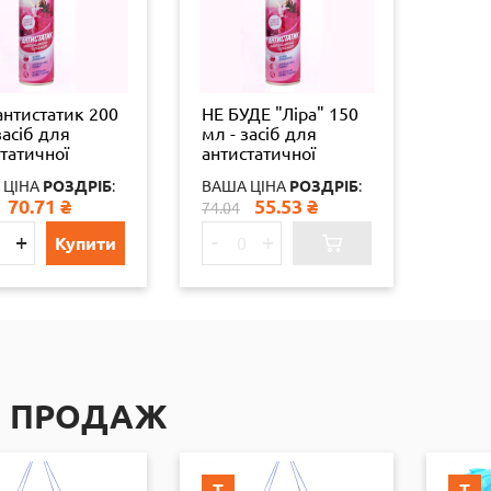
антистатик 200
НЕ БУДЕ "Ліра" 150
засіб для
мл - засіб для
татичної
антистатичної
бки
обробки
 ЦІНА
РОЗДРІБ
:
ВАША ЦІНА
РОЗДРІБ
:
етичних
синтетичних
70.71
₴
55.53
₴
74.04
іалів, 24шт./
матеріалів, 24шт./
ящ. 19824
+
-
+
Купити
П ПРОДАЖ
Т
Т