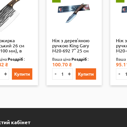
сокирка
Ніж з дерев'яною
Ніж 
ський 26 см
ручкою King Gary
ручк
100 мм), в
M20-692 7" 25 см
M20-
ці, 1/60
(150+100 мм), бл.,
(110+
ціна
Роздріб
:
Ваша ціна
Роздріб
:
Ваша 
1/12
1/12
82
₴
100.70
₴
95.1
+
-
+
-
Купити
Купити
тий кабінет