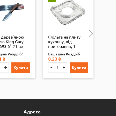
з дерев'яною
Фольга на плиту
Наду
ою King Gary
кухонну, від
дитя
693 6" 21 см
пригорання, 1
(BT-
100 мм), бл.,
конфорка, 1/1000
ціна
Роздріб
:
Ваша ціна
Роздріб
:
Ваша
1
₴
8.23
₴
159.
+
-
+
-
Купити
Купити
Адреса