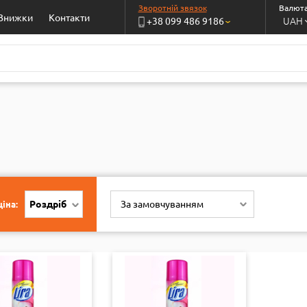
Зворотній звязок
Валюта
Знижки
Контакти
UAH
+38 099 486 9186
›
Роздріб
За замовчуванням
іна: