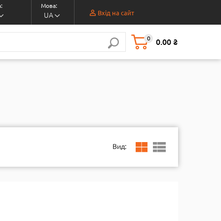
:
Мова:
Вхід на сайт
UA
0
0.00 ₴
Вид: