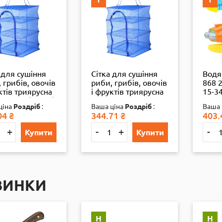
 для сушіння
Сітка для сушіння
Водя
 грибів, овочів
риби, грибів, овочів
868 2
ктів триярусна
і фруктів триярусна
15-34
*60 см (13286)
50*50*75 см велика
ціна
Роздріб
:
Ваша ціна
Роздріб
:
Ваша 
(35892)
04
₴
344.71
₴
403.
+
-
+
-
Купити
Купити
ВИНКИ
Н
Н