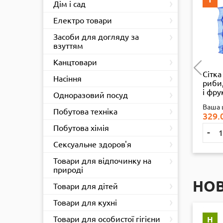
›
Дім і сад
›
Електро товари
›
Засоби для догляду за
взуттям
›
Канцтовари
оразова
Лампа розжарення
Сітка
›
Насіння
ка FIONEYI
"Red MaC" 40 Вт Е27
риби,
›
ornus, 1 шт.
(звичайні)
і фру
Одноразовий посуд
40*40
 ЦІНА
РОЗДРІБ
:
Ваша ціна
Роздріб
:
Ваша 
›
Побутова техніка
279.57
₴
15.35
₴
329.
›
Побутова хімія
+
-
+
-
Купити
Купити
›
Сексуальне здоров'я
›
Товари для відпочинку на
природі
НО
›
Товари для дітей
›
Товари для кухні
›
Товари для особистої гігієни
Н
Н