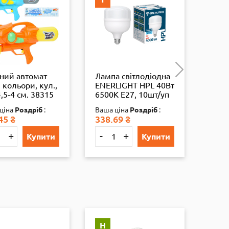
ний автомат
Лампа світлодіодна
През
 кольори, кул.,
ENERLIGHT HPL 40Вт
ребр
,5-4 см. 38315
6500K E27, 10шт/уп
2080
4823093507982
ціна
Роздріб
:
Ваша ціна
Роздріб
:
ВАША
45
₴
338.69
₴
380.3
+
-
+
-
Купити
Купити
Н
Н