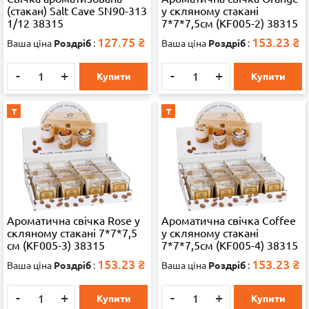
(стакан) Salt Cave SN90-313
у скляному стакані
1/12 38315
7*7*7,5см (KF005-2) 38315
127.75
₴
153.23
₴
Ваша ціна
Роздріб
:
Ваша ціна
Роздріб
:
-
+
-
+
Купити
Купити
Т
Т
Ароматична свічка Rose у
Ароматична свічка Coffee
скляному стакані 7*7*7,5
у скляному стакані
см (KF005-3) 38315
7*7*7,5см (KF005-4) 38315
153.23
₴
153.23
₴
Ваша ціна
Роздріб
:
Ваша ціна
Роздріб
:
-
+
-
+
Купити
Купити