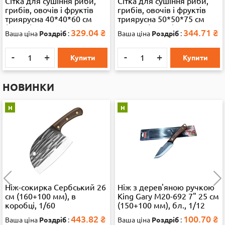
Сітка для сушіння риби,
Сітка для сушіння риби,
грибів, овочів і фруктів
грибів, овочів і фруктів
триярусна 40*40*60 см
триярусна 50*50*75 см
(13286)
велика (35892)
329.04
₴
344.71
₴
Ваша ціна
Роздріб
:
Ваша ціна
Роздріб
:
-
+
-
+
Купити
Купити
НОВИНКИ
Н
Н
Ніж-сокирка Сербський 26
Ніж з дерев'яною ручкою
см (160+100 мм), в
King Gary M20-692 7" 25 см
коробці, 1/60
(150+100 мм), бл., 1/12
443.82
₴
100.70
₴
Ваша ціна
Роздріб
:
Ваша ціна
Роздріб
: