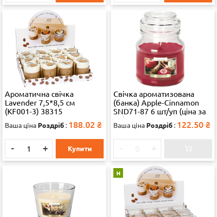
Ароматична свічка
Свічка ароматизована
Lavender 7,5*8,5 см
(банка) Apple-Cinnamon
(KF001-3) 38315
SND71-87 6 шт/уп (ціна за
шт)
188.02
₴
122.50
₴
Ваша ціна
Роздріб
:
Ваша ціна
Роздріб
:
-
+
-
+
Купити
Н