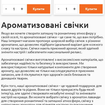
-
+
-
+
Купити
Купити
Ароматизовані свічки
Якщо ви хочете створити затишну та романтичну атмосферу у
своїй оселі, то ароматизовані свічки – це саме те, що вам потрібно.
Наш інтернет-магазин пропонує широкий вибір свічок з різними
ароматами, що дозволяє підібрати ідеальний варіант для кожного
смаку та настрою. Свічки мають приємний аромат, який здатний
змінити настрій і забезпечити максимальний релакс.
Ароматизовані свічки виготовлені з високоякісних матеріалів, що
забезпечує надійність та безпеку їх використання. Ми
використовуємо тільки натуральні компоненти для створення
аромату, що дозволяє не тільки насолоджуватися приємним
запахом, але й піклуватися про здоров'я своїх близьких та
домашніх тварин.
Крім того, наші ароматизовані свічки – це чудовий подарунок для
ваших друзів та рідних. Вони не тільки прикрасять будь-який
інтер'єр, але здатні створювати незабутні емоції та змінювати
настрій на краще. Ви можете вибрати свічку з ароматом лаванди
для створення романтичної та затишної атмосфери, свічку з
цитрусовим ароматом для підняття настрою та покращення