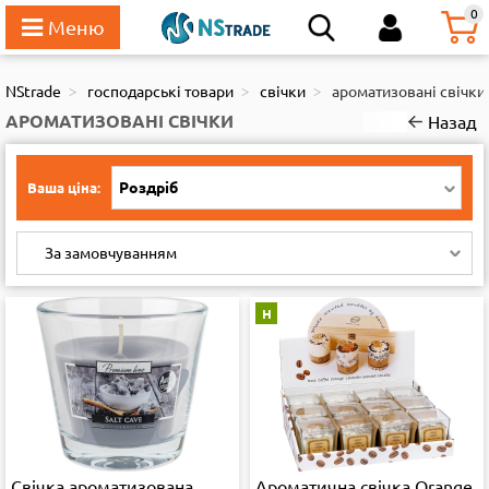
111
0
NStrade
господарські товари
свічки
ароматизовані свічки
АРОМАТИЗОВАНІ СВІЧКИ
Назад
Роздріб
Ваша ціна:
За замовчуванням
Н
Свічка ароматизована
Ароматична свічка Orange