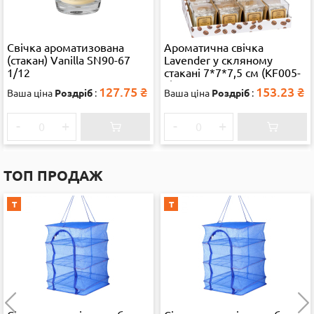
Свічка ароматизована
Ароматична свічка
(стакан) Vanilla SN90-67
Lavender у скляному
1/12
стакані 7*7*7,5 см (KF005-
1) 38315
127.75
₴
153.23
₴
Ваша ціна
Роздріб
:
Ваша ціна
Роздріб
:
-
+
-
+
ТОП ПРОДАЖ
Т
Т