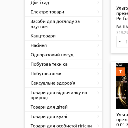
›
Дім і сад
Ультр
›
Електро товари
през
Perfo
›
Засоби для догляду за
гіла
взуттям
ВАША
кисло
319.2
змаз
›
Канцтовари
-
›
Насіння
›
Одноразовий посуд
›
Побутова техніка
Т
›
Побутова хімія
›
Сексуальне здоров'я
›
Товари для відпочинку на
природі
›
Товари для дітей
Ультр
›
Товари для кухні
през
›
0.01 
Товари для особистої гігієни