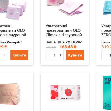
атонкі
Ультратонкі
Ульт
ервативи OLO
презервативи OLO
през
x з гілауроной
Climax з гілауроной
ZERO
тою в якості
кислотою в якості
кисл
ціна
Роздріб
:
ВАША ЦІНА
РОЗДРІБ
:
Ваша 
ки 10 шт
змазки 3 шт
змаз
29
₴
168.48
₴
319.
240.68
+
-
+
-
Купити
Купити