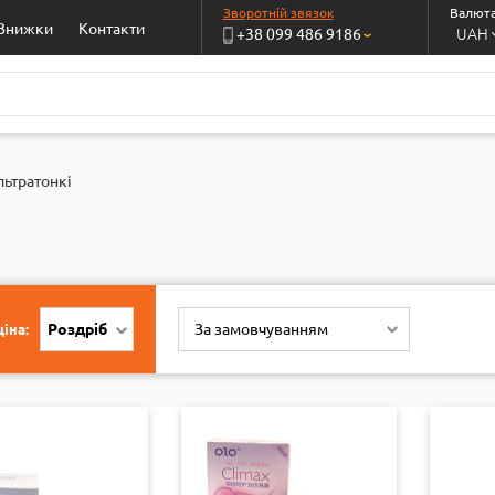
Зворотній звязок
Валюта
Знижки
Контакти
UAH
+38 099 486 9186
›
льтратонкі
Роздріб
За замовчуванням
іна: