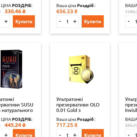
уроновою
гіалуроновою
нату
 ЦІНА
РОЗДРІБ
:
Ваша ціна
Роздріб
:
ВАША
отою 10 шт
кислотою 10 шт
латек
330.46
₴
656.23
₴
0
1190.
шт.
+
-
+
-
Купити
Купити
атонкі
Ультратонкі
Ульт
ервативи SUSU
презервативи OLO
през
з натурального
0.01 Gold з
Invis
су та з
пролонгуючим
 ЦІНА
РОЗДРІБ
:
Ваша ціна
Роздріб
:
ВАША
том ванілі, 12
ефектом 10 шт
445.24
₴
717.25
₴
5
395.7
+
-
+
-
Купити
Купити