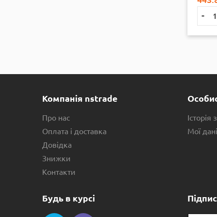
+
-
+
-
Купити
Купити
Компанія nstrade
Особис
Про нас
Історія
Оплата і доставка
Мої дан
Довідка
Знижки
Контакти
Будь в курсі
Підпис