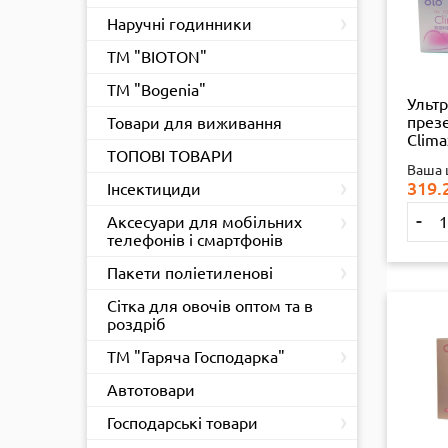
›
Наручні годинники
ТМ "BIOTON"
ТМ "Bogenia"
Ультр
през
Товари для виживання
Clima
ТОПОВІ ТОВАРИ
кисло
Ваша 
змаз
›
319.
Інсектициди
›
-
Аксесуари для мобільних
телефонів і смартфонів
›
Пакети поліетиленові
Сітка для овочів оптом та в
роздріб
›
ТМ "Гаряча Господарка"
Автотовари
›
Господарські товари