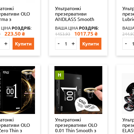
атонкі
Ультратонкі
Ульт
ервативи OLO
презервативи
през
rma з
ANDLASS Smooth
Lubri
уроной
100 шт. (збільшена
збіл
 ЦІНА
РОЗДРІБ
:
ВАША ЦІНА
РОЗДРІБ
:
ВАША
тою в якості
кількість змазки)
кіль
223.50
₴
1017.75
₴
9
1453.93
244.9
ки 10 шт
шт.
+
-
+
-
Купити
Купити
Н
атонкі
Ультратонкі
Ульт
ервативи OLO
презервативи OLO
през
Zero Thin з
0.01 Thin Smooth з
ELAS