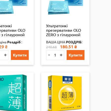
ратонкі
Ультратонкі
ервативи OLO
презервативи OLO
 з гілауроной
ZERO з гілауроной
отою в якості
кислотою в якості
ціна
Роздріб
:
ВАША ЦІНА
РОЗДРІБ
:
ки 10 шт
змазки 3 шт
29
₴
180.51
₴
240.68
+
-
+
Купити
Купити