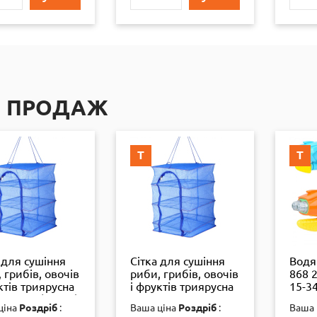
П ПРОДАЖ
Т
Т
 для сушіння
Сітка для сушіння
Водя
 грибів, овочів
риби, грибів, овочів
868 2
ктів триярусна
і фруктів триярусна
15-34
*60 см (13286)
50*50*75 см велика
ціна
Роздріб
:
Ваша ціна
Роздріб
:
Ваша 
(35892)