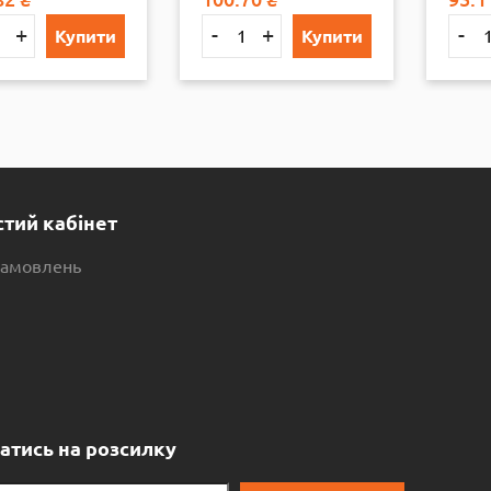
+
-
+
-
Купити
Купити
тий кабінет
 замовлень
і
атись на розсилку