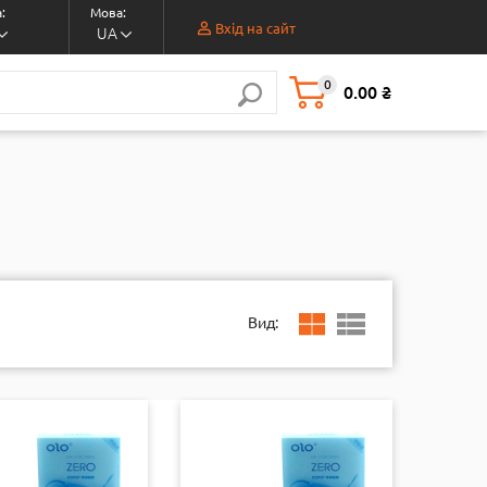
:
Мова:
Вхід на сайт
UA
0
0.00 ₴
Вид: