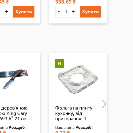
45
₴
338.69
₴
380.3
+
-
+
-
Купити
Купити
Н
Н
з дерев'яною
Фольга на плиту
Наду
ою King Gary
кухонну, від
дитя
693 6" 21 см
пригорання, 1
(BT-
100 мм), бл.,
конфорка, 1/1000
ціна
Роздріб
:
Ваша ціна
Роздріб
:
Ваша
1
₴
8.23
₴
159.