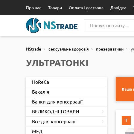
111
Про нас
Товари
Оплата і доставка
Довідка
NStrade
сексуальне здоров'я
презервативи
у
УЛЬТРАТОНКІ
HoReCa
Ваша ц
Бакалія
Банки для консервації
›
ВЕЛИКОДНІ ТОВАРИ
›
Т
Все для консервації
МЕД