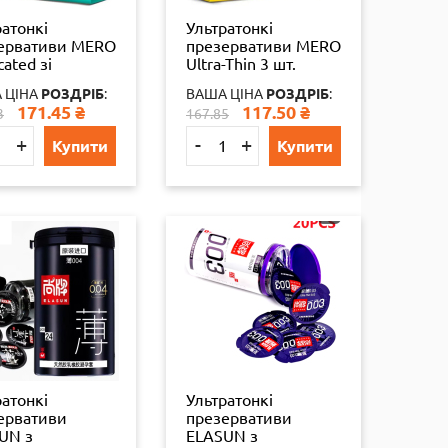
ратонкі
Ультратонкі
ервативи MERO
презервативи MERO
cated зі
Ultra-Thin 3 шт.
ьшеною
 ЦІНА
РОЗДРІБ
:
ВАША ЦІНА
РОЗДРІБ
:
кістю змазки 3
171.45
₴
117.50
₴
3
167.85
+
-
+
Купити
Купити
ратонкі
Ультратонкі
ервативи
презервативи
UN з
ELASUN з