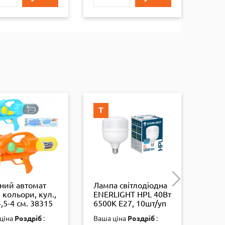
Т
Т
ний автомат
Лампа світлодіодна
През
 кольори, кул.,
ENERLIGHT HPL 40Вт
ребр
,5-4 см. 38315
6500K E27, 10шт/уп
2080
4823093507982
ціна
Роздріб
:
Ваша ціна
Роздріб
:
ВАША