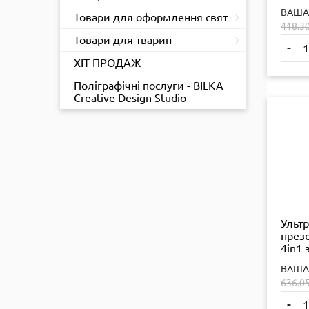
гіал
›
ВАША
кисл
Товари для оформлення свят
418.3
›
Товари для тварин
-
ХІТ ПРОДАЖ
Поліграфічні послуги - BILKA
Creative Design Studio
Ультр
през
4in1 
латек
ВАША
арома
636.0
шт
-