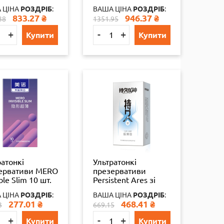
рального
натурального
 ЦІНА
РОЗДРІБ
:
ВАША ЦІНА
РОЗДРІБ
:
су в колбі 24
латексу в колбі 20
833.27
₴
946.37
₴
38
1351.95
шт.
+
-
+
Купити
Купити
ратонкі
Ультратонкі
ервативи MERO
презервативи
ible Slim 10 шт.
Persistent Ares зі
стимуляцією точки
 ЦІНА
РОЗДРІБ
:
ВАША ЦІНА
РОЗДРІБ
:
G 12 шт.
277.01
₴
468.41
₴
3
669.15
+
-
+
Купити
Купити