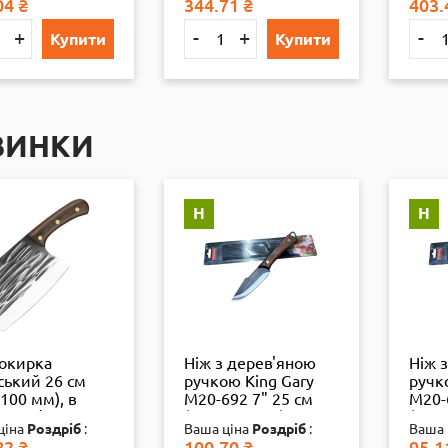
04
₴
344.71
₴
403.
+
-
+
-
Купити
Купити
ВИНКИ
Н
Н
сокирка
Ніж з дерев'яною
Ніж 
ський 26 см
ручкою King Gary
ручк
100 мм), в
M20-692 7" 25 см
M20-
ці, 1/60
(150+100 мм), бл.,
(110+
ціна
Роздріб
:
Ваша ціна
Роздріб
:
Ваша 
1/12
1/12
82
₴
100.70
₴
95.1