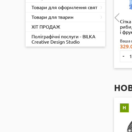
›
Товари для оформлення свят
›
Товари для тварин
оразова
Лампа розжарення
Сітка
ка FIONEYI
ХІТ ПРОДАЖ
"Red MaC" 40 Вт Е27
риби,
ornus, 1 шт.
(звичайні)
і фру
Поліграфічні послуги - BILKA
40*40
 ЦІНА
РОЗДРІБ
:
Ваша ціна
Роздріб
:
Ваша 
Creative Design Studio
279.57
₴
15.35
₴
329.
+
-
+
-
Купити
Купити
НО
Н
Н