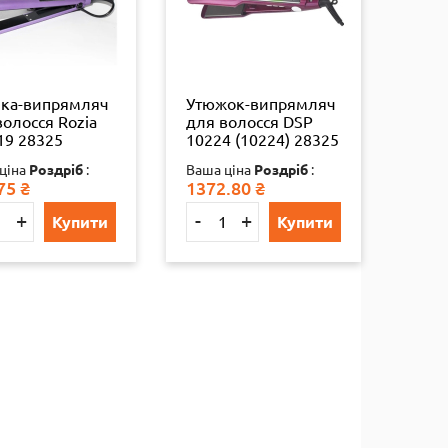
ка-випрямляч
Утюжок-випрямляч
волосся Rozia
для волосся DSP
19 28325
10224 (10224) 28325
ціна
Роздріб
:
Ваша ціна
Роздріб
:
75
₴
1372.80
₴
+
-
+
Купити
Купити