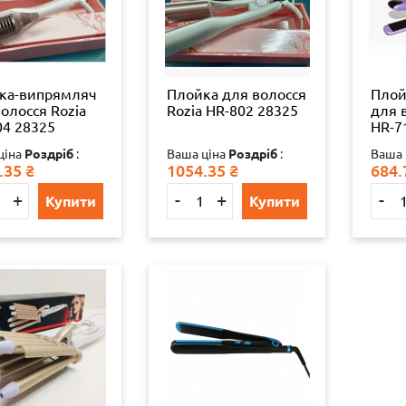
ка-випрямляч
Плойка для волосся
Плой
олосся Rozia
Rozia HR-802 28325
для 
04 28325
HR-7
ціна
Роздріб
:
Ваша ціна
Роздріб
:
Ваша 
.35
₴
1054.35
₴
684.
+
-
+
-
Купити
Купити