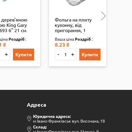
з дерев'яною
Фольга на плиту
Наду
ою King Gary
кухонну, від
дитя
693 6" 21 см
пригорання, 1
(BT-
100 мм), бл.,
конфорка, 1/1000
ціна
Роздріб
:
Ваша ціна
Роздріб
:
Ваша
1
₴
8.23
₴
159.
+
-
+
-
Купити
Купити
Адреса
Юридична адреса:
м Івано-Франківськ вул. Височана, 18
Склад:
м Івано-Франківськ вул. Макуха, 9