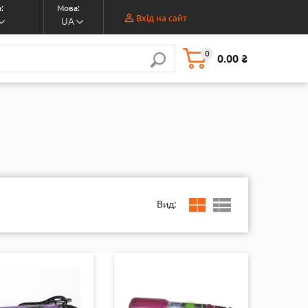
:
Мова:
Вхід на сайт
UA
0
0.00 ₴
Вид: