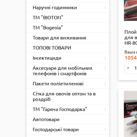
›
Наручні годинники
ТМ "BIOTON"
ТМ "Bogenia"
Плой
для в
Товари для виживання
HR-8
ТОПОВІ ТОВАРИ
Ваша 
›
1054
Інсектициди
›
-
Аксесуари для мобільних
телефонів і смартфонів
›
Пакети поліетиленові
Сітка для овочів оптом та в
роздріб
›
ТМ "Гаряча Господарка"
Автотовари
›
Господарські товари