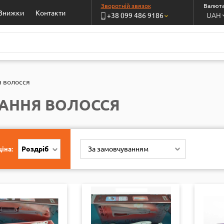
Зворотній звязок
Валюта
Знижки
Контакти
UAH
+38 099 486 9186
›
я волосся
АННЯ ВОЛОССЯ
Роздріб
За замовчуванням
іна: