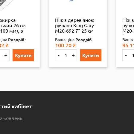
сокирка
Ніж з дерев'яною
Ніж 
ський 26 см
ручкою King Gary
ручк
100 мм), в
M20-692 7" 25 см
M20-
ці, 1/60
(150+100 мм), бл.,
(110+
ціна
Роздріб
:
Ваша ціна
Роздріб
:
Ваша 
1/12
1/12
82
₴
100.70
₴
95.1
+
-
+
-
Купити
Купити
тий кабінет
 замовлень
і