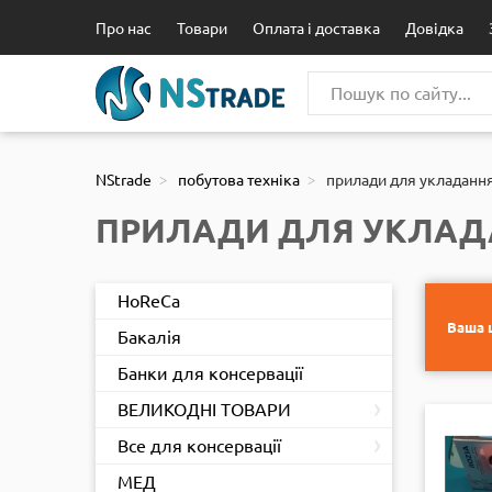
111
Про нас
Товари
Оплата і доставка
Довідка
NStrade
побутова техніка
прилади для укладанн
ПРИЛАДИ ДЛЯ УКЛАД
HoReCa
Ваша ц
Бакалія
Банки для консервації
›
ВЕЛИКОДНІ ТОВАРИ
›
Все для консервації
МЕД