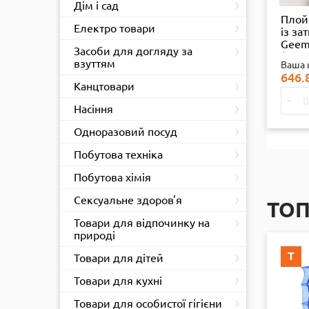
›
Дім і сад
Плой
›
Електро товари
із за
Geem
›
Засоби для догляду за
(1064
взуттям
Ваша 
646.
›
Канцтовари
-
›
Насіння
›
Одноразовий посуд
›
Побутова техніка
›
Побутова хімія
›
Сексуальне здоров'я
ТО
›
Товари для відпочинку на
природі
›
Т
Т
Товари для дітей
›
Товари для кухні
›
Товари для особистої гігієни