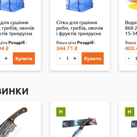
 для сушіння
Сітка для сушіння
Водя
 грибів, овочів
риби, грибів, овочів
868 2
ктів триярусна
і фруктів триярусна
15-34
*60 см (13286)
50*50*75 см велика
ціна
Роздріб
:
Ваша ціна
Роздріб
:
Ваша 
(35892)
04
₴
344.71
₴
403.
+
-
+
-
Купити
Купити
ВИНКИ
Н
Н