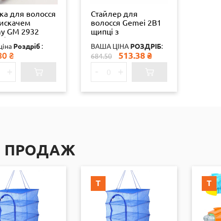
ка для волосся
Стайлер для
тискачем
волосся Gemei 2В1
y GM 2932
щипці з
4) 28325
вирівнювачем+гофре
ціна
Роздріб
:
ВАША ЦІНА
РОЗДРІБ
:
(1961)
80
₴
513.38
₴
684.50
+
-
+
П ПРОДАЖ
Т
Т