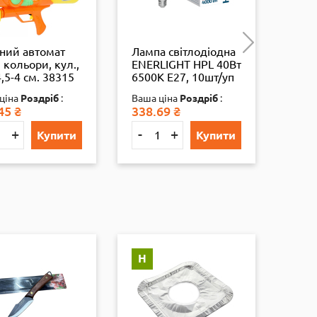
ний автомат
Лампа світлодіодна
През
 кольори, кул.,
ENERLIGHT HPL 40Вт
ребр
,5-4 см. 38315
6500K E27, 10шт/уп
2080
4823093507982
ціна
Роздріб
:
Ваша ціна
Роздріб
:
ВАША
45
₴
338.69
₴
380.3
+
-
+
-
Купити
Купити
Н
Н