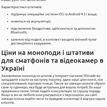
Характеристики штативів:
підтримує операційні системи iOS та Android 4.3 і вище;
живиться на акумуляторі;
підключення бездротове, здійснюється за допомогою
Bluetooth;
залежно від моделі, в комплект входить знімний пульт
дистанційного керування.
Ціни на моноподи і штативи
для сматфонів та відеокамер в
Україні
Замовляючи монопод чи штатив у інтернет-магазині NStrade ви
заощадите кошти на наступну покупку, адже наші ціни нижчі, ніж
спеціалізованих торгових точках. Також ви завжди можете обрати
саме ту одиницю, яка буде актуальна для ваших потреб, бо наші
працівники охоче готові надати консультацію та слушну пораду.
Якщо ж ви не любите консультуватися з персоналом, на сайті
завжди можна знайти чесні та правдиві коментарі й відгуки наших
клієнтів.