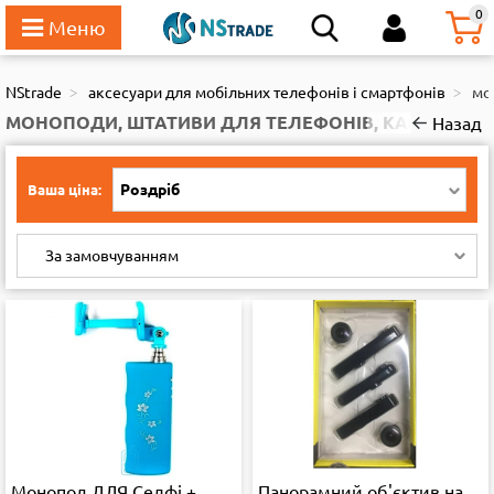
111
0
NStrade
аксесуари для мобільних телефонів і смартфонів
мо
МОНОПОДИ, ШТАТИВИ ДЛЯ ТЕЛЕФОНІВ, КАМЕР, ФО
Назад
Роздріб
Ваша ціна:
За замовчуванням
Монопод ДЛЯ Селфі +
Панорамний об'єктив на