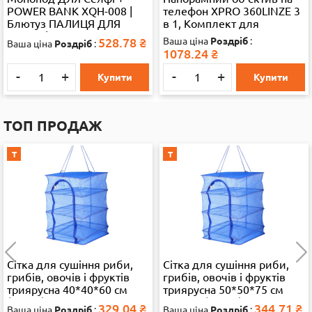
POWER BANK XQH-008 |
телефон XPRO 360LINZE 3
Блютуз ПАЛИЦЯ ДЛЯ
в 1, Комплект для
Селфи | ШТАТИВ
створення панорамного
528.78
₴
Ваша ціна
Роздріб
:
Ваша ціна
Роздріб
:
ВЕРТИКАЛЬНИЙ (35113)
відео 28325
1078.24
₴
28325
-
+
-
+
Купити
Купити
ТОП ПРОДАЖ
Т
Т
Сітка для сушіння риби,
Сітка для сушіння риби,
грибів, овочів і фруктів
грибів, овочів і фруктів
триярусна 40*40*60 см
триярусна 50*50*75 см
(13286)
велика (35892)
329.04
₴
344.71
₴
Ваша ціна
Роздріб
:
Ваша ціна
Роздріб
: