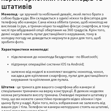
штативів
Монопод
- це зручний та мобільний девайс, який легко брати з
собою будь-куди. Він складається з однієї ніжки та фіксатора для
телефону або камери. Сама ніжка оббита гумою, щоб монопод не
вислизав із рук, а тримач міцно та надійно фіксує смартфон, в тому
числі при вбудованій опції обертання на 360 градусів. Крім того,
деякі моделі мають пульт дистанційного керування, тому в
холодну погоду не доведеться мерзнути в руки для того, щоб
зробити фото.
Характеристики монопода:
підключення до монопода бездротове - по Bluetooth;
підтримує операційні системи iOS та Android;
залежно від моделі в комплект входять: монопод, чохол,
насадка для кріплення смартфону, пульт для дистанційного
керування та кріплення для пульта.
Штатив
- це тринога для вашого смартфона або камери зі
спеціальним тримачем на верху конструкції. В деяких моделях
можна регулювати висоту тримача. Очевидні переваги штативу у
тому, що ви можете самостійно проводити відео зйомки і при
цьому бути у кадрі. Крім того, якісь зображення не залежить від
ваших рук і тіла. Телефон чи камера непорушно стоять на штативі,
а ваші руки тим часом вільні.