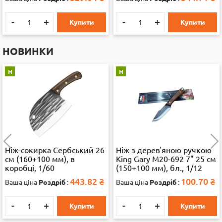
-
+
-
+
Купити
Купити
НОВИНКИ
Н
Н
Ніж-сокирка Сербський 26
Ніж з дерев'яною ручкою
см (160+100 мм), в
King Gary M20-692 7" 25 см
коробці, 1/60
(150+100 мм), бл., 1/12
443.82
₴
100.70
₴
Ваша ціна
Роздріб
:
Ваша ціна
Роздріб
:
-
+
-
+
Купити
Купити