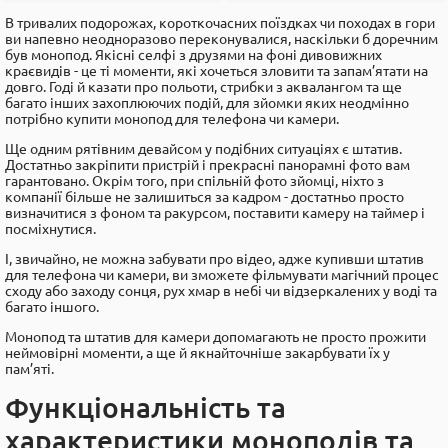
В тривалих подорожах, короткочасних поїздках чи походах в гори
ви напевно неодноразово переконувалися, наскільки б доречним
був монопод. Якісні селфі з друзями на фоні дивовижних
краєвидів - це ті моменти, які хочеться зловити та запам’ятати на
довго. Годі й казати про польоти, стрибки з аквалангом та ще
багато інших захоплюючих подій, для зйомки яких неодмінно
потрібно купити монопод для телефона чи камери.
Ще одним рятівним девайсом у подібних ситуаціях є штатив.
Достатньо закріпити пристрій і прекрасні панорамні фото вам
гарантовано. Окрім того, при спільній фото зйомці, ніхто з
компанії більше не залишиться за кадром - достатньо просто
визначитися з фоном та ракурсом, поставити камеру на таймер і
посміхнутися.
І, звичайно, не можна забувати про відео, адже купивши штатив
для телефона чи камери, ви зможете фільмувати магічний процес
сходу або заходу сонця, рух хмар в небі чи відзеркалених у воді та
багато іншого.
Монопод та штатив для камери допомагають не просто прожити
неймовірні моменти, а ще й якнайточніше закарбувати їх у
пам’яті.
Функціональність та
характеристики моноподів та