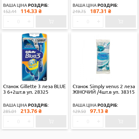
ВАША ЦІНА
РОЗДРІБ
:
ВАША ЦІНА
РОЗДРІБ
:
114.33
₴
187.31
₴
152.44
249.75
-
+
-
+
Станок Gillette 3 леза BLUE
Станок Simply venus 2 леза
3 6+2шт.в уп. 28325
ЖІНОЧИЙ /4шт.в уп. 38315
ВАША ЦІНА
РОЗДРІБ
:
ВАША ЦІНА
РОЗДРІБ
:
213.76
₴
97.13
₴
285.01
129.50
-
+
-
+