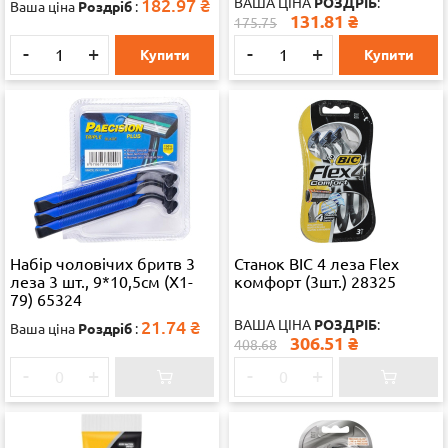
182.97
₴
ВАША ЦІНА
РОЗДРІБ
:
Ваша ціна
Роздріб
:
131.81
₴
175.75
-
+
-
+
Купити
Купити
Набір чоловічих бритв 3
Станок ВІС 4 леза Flex
леза 3 шт., 9*10,5см (Х1-
комфорт (3шт.) 28325
79) 65324
21.74
₴
ВАША ЦІНА
РОЗДРІБ
:
Ваша ціна
Роздріб
:
306.51
₴
408.68
-
+
-
+