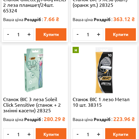
2 леза планшет/24шт.
(оранж уп.) 28325
65324
7.66
₴
363.12
₴
Ваша ціна
Роздріб
:
Ваша ціна
Роздріб
:
-
+
-
+
Купити
Купити
Н
Станок BIC 3 леза Soleil
Станок ВІС 1 лезо Метал
Click Sensitive (станок + 2
10 шт. 38315
змінні касети) 28325
280.29
₴
223.96
₴
Ваша ціна
Роздріб
:
Ваша ціна
Роздріб
:
-
+
-
+
Купити
Купити