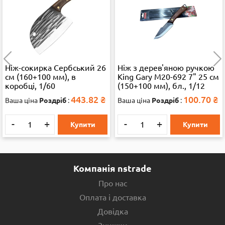
Ніж-сокирка Сербський 26
Ніж з дерев'яною ручкою
см (160+100 мм), в
King Gary M20-692 7" 25 см
коробці, 1/60
(150+100 мм), бл., 1/12
443.82
₴
100.70
₴
Ваша ціна
Роздріб
:
Ваша ціна
Роздріб
:
-
+
-
+
Купити
Купити
Компанія nstrade
Про нас
Оплата і доставка
Довідка