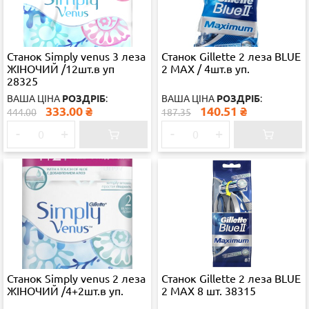
Станок Simply venus 3 леза
Станок Gillette 2 леза BLUE
ЖІНОЧИЙ /12шт.в уп
2 MAX / 4шт.в уп.
28325
ВАША ЦІНА
РОЗДРІБ
:
ВАША ЦІНА
РОЗДРІБ
:
333.00
₴
140.51
₴
444.00
187.35
-
+
-
+
Станок Simply venus 2 леза
Станок Gillette 2 леза BLUE
ЖІНОЧИЙ /4+2шт.в уп.
2 MAX 8 шт. 38315