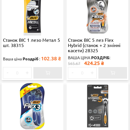
Станок ВІС 1 лезо Метал 5
Станок ВІС 5 лез Flex
шт. 38315
Hybrid (станок + 2 змінні
касети) 28325
102.38
₴
ВАША ЦІНА
РОЗДРІБ
:
Ваша ціна
Роздріб
:
424.25
₴
565.67
-
+
-
+