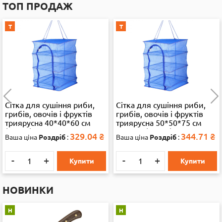
ТОП ПРОДАЖ
Т
Т
Сітка для сушіння риби,
Сітка для сушіння риби,
грибів, овочів і фруктів
грибів, овочів і фруктів
триярусна 40*40*60 см
триярусна 50*50*75 см
(13286)
велика (35892)
329.04
₴
344.71
₴
Ваша ціна
Роздріб
:
Ваша ціна
Роздріб
:
-
+
-
+
Купити
Купити
НОВИНКИ
Н
Н