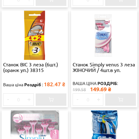
Станок ВІС 3 леза (6шт.)
Станок Simply venus 3 леза
(оранж уп.) 38315
ЖІНОЧИЙ / 4шт.в уп.
182.47
₴
ВАША ЦІНА
РОЗДРІБ
:
Ваша ціна
Роздріб
:
149.69
₴
199.58
-
+
-
+