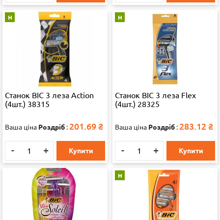
Н
Н
Станок ВІС 3 леза Action
Станок ВІС 3 леза Flex
(4шт.) 38315
(4шт.) 28325
201.69
₴
283.12
₴
Ваша ціна
Роздріб
:
Ваша ціна
Роздріб
:
-
+
-
+
Купити
Купити
Н