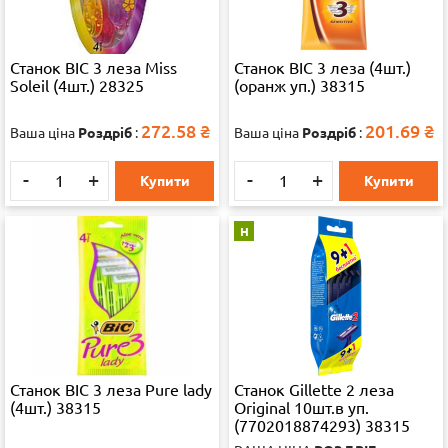
Станок ВІС 3 леза Miss
Станок ВІС 3 леза (4шт.)
Soleil (4шт.) 28325
(оранж уп.) 38315
272.58
₴
201.69
₴
Ваша ціна
Роздріб
:
Ваша ціна
Роздріб
:
-
+
-
+
Купити
Купити
Н
Станок ВІС 3 леза Pure lady
Станок Gillette 2 леза
(4шт.) 38315
Original 10шт.в уп.
(7702018874293) 38315