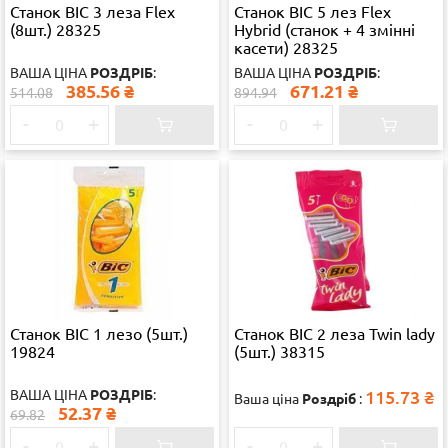
Станок ВІС 3 леза Flex
Станок ВІС 5 лез Flex
(8шт.) 28325
Hybrid (станок + 4 змінні
касети) 28325
ВАША ЦІНА
РОЗДРІБ
:
ВАША ЦІНА
РОЗДРІБ
:
385.56
₴
671.21
₴
514.08
894.94
-
+
-
+
Станок ВІС 1 лезо (5шт.)
Станок ВІС 2 леза Twin lady
19824
(5шт.) 38315
ВАША ЦІНА
РОЗДРІБ
:
115.73
₴
Ваша ціна
Роздріб
:
52.37
₴
69.82
-
+
-
+