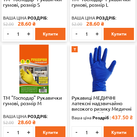
гумові, розмір S
гумові, розмір L
ВАША ЦІНА
РОЗДРІБ
:
ВАША ЦІНА
РОЗДРІБ
:
28.60
₴
28.60
₴
52.00
52.00
-
+
-
+
Купити
Купити
Т
ТМ "Господар" Рукавички
Рукавиці МЕДИЧНІ
гумові, розмір M
латексні надзвичайно
високого ризику Медичні
рукавички "L" 25 пар/уп.
ВАША ЦІНА
РОЗДРІБ
:
437.50
₴
Ваша ціна
Роздріб
:
28.60
₴
52.00
-
+
-
+
Купити
Купити