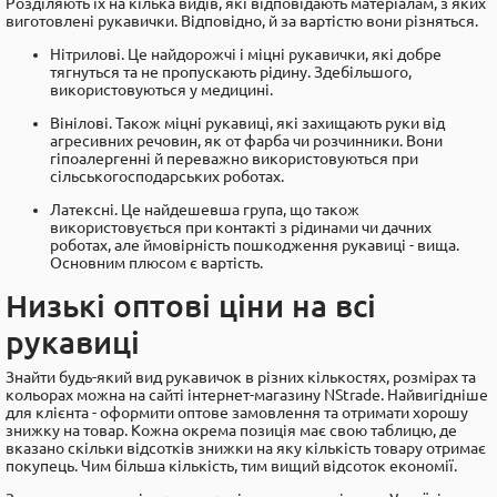
Розділяють їх на кілька видів, які відповідають матеріалам, з яких
виготовлені рукавички. Відповідно, й за вартістю вони різняться.
Нітрилові. Це найдорожчі і міцні рукавички, які добре
тягнуться та не пропускають рідину. Здебільшого,
використовуються у медицині.
Вінілові. Також міцні рукавиці, які захищають руки від
агресивних речовин, як от фарба чи розчинники. Вони
гіпоалергенні й переважно використовуються при
сільськогосподарських роботах.
Латексні. Це найдешевша група, що також
використовується при контакті з рідинами чи дачних
роботах, але ймовірність пошкодження рукавиці - вища.
Основним плюсом є вартість.
Низькі оптові ціни на всі
рукавиці
Знайти будь-який вид рукавичок в різних кількостях, розмірах та
кольорах можна на сайті інтернет-магазину NStrade. Найвигідніше
для клієнта - оформити оптове замовлення та отримати хорошу
знижку на товар. Кожна окрема позиція має свою таблицю, де
вказано скільки відсотків знижки на яку кількість товару отримає
покупець. Чим більша кількість, тим вищий відсоток економії.