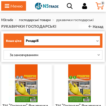
111
0
NStrade
господарські товари
рукавички господарські
РУКАВИЧКИ ГОСПОДАРСЬКІ
Назад
Роздріб
Ваша ціна:
За замовчуванням
ТМ "Господар" Рукавички
ТМ "Господар" Рукавички