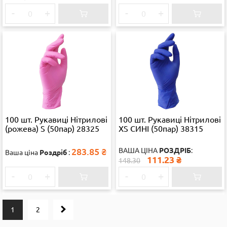
-
+
-
+
100 шт. Рукавиці Нітрилові
100 шт. Рукавиці Нітрилові
(рожева) S (50пар) 28325
XS СИНІ (50пар) 38315
283.85
₴
ВАША ЦІНА
РОЗДРІБ
:
Ваша ціна
Роздріб
:
111.23
₴
148.30
-
+
-
+
1
2