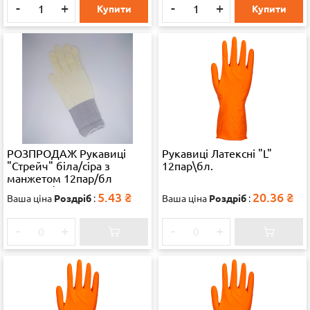
-
+
-
+
Купити
Купити
РОЗПРОДАЖ Рукавиці
Рукавиці Латексні "L"
"Стрейч" біла/сіра з
12пар\бл.
манжетом 12пар/бл
1200пар/міш 65324
5.43
₴
20.36
₴
Ваша ціна
Роздріб
:
Ваша ціна
Роздріб
:
-
+
-
+