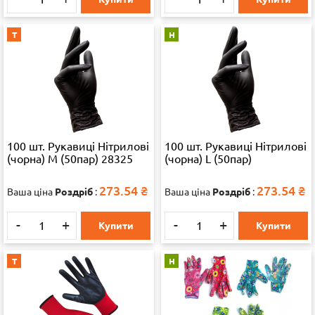
Т
Н
100 шт. Рукавиці Нітрилові
100 шт. Рукавиці Нітрилові
(чорна) M (50пар) 28325
(чорна) L (50пар)
273.54
₴
273.54
₴
Ваша ціна
Роздріб
:
Ваша ціна
Роздріб
:
-
+
-
+
Купити
Купити
Т
Н