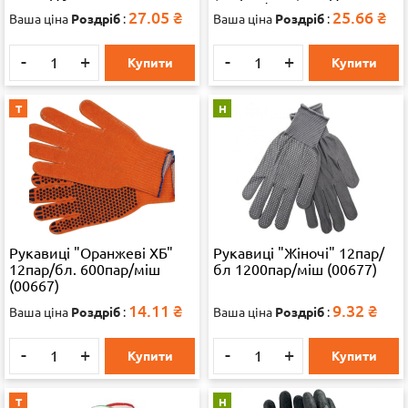
600пар/міш 65324
27.05
₴
25.66
₴
Ваша ціна
Роздріб
:
Ваша ціна
Роздріб
:
-
+
-
+
Купити
Купити
Т
Н
Рукавиці "Оранжеві ХБ"
Рукавиці "Жіночі" 12пар/
12пар/бл. 600пар/міш
бл 1200пар/міш (00677)
(00667)
14.11
₴
9.32
₴
Ваша ціна
Роздріб
:
Ваша ціна
Роздріб
:
-
+
-
+
Купити
Купити
Т
Н