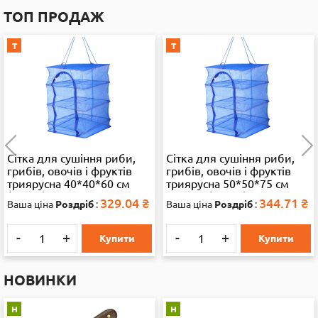
ТОП ПРОДАЖ
Т
Т
Сітка для сушіння риби,
Водяний автомат 868 2
грибів, овочів і фруктів
кольори, кул., 15-34,5-4
триярусна 50*50*75 см
см. 38315
велика (35892)
344.71
₴
403.45
₴
Ваша ціна
Роздріб
:
Ваша ціна
Роздріб
:
-
+
-
+
Купити
Купити
НОВИНКИ
Н
Н