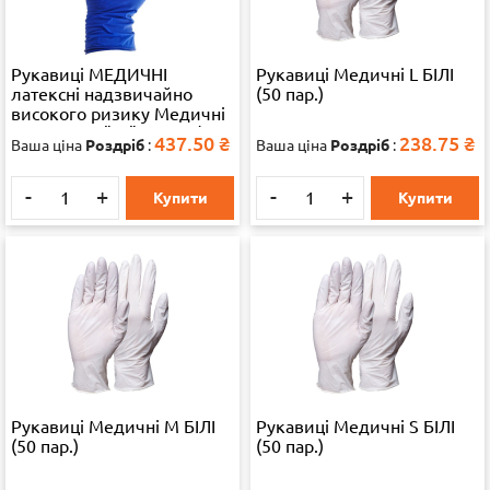
Рукавиці МЕДИЧНІ
Рукавиці Медичні L БІЛІ
латексні надзвичайно
(50 пар.)
високого ризику Медичні
рукавички "XL" 25 пар/уп.
437.50
₴
238.75
₴
Ваша ціна
Роздріб
:
Ваша ціна
Роздріб
:
-
+
-
+
Купити
Купити
Рукавиці Медичні M БІЛІ
Рукавиці Медичні S БІЛІ
(50 пар.)
(50 пар.)