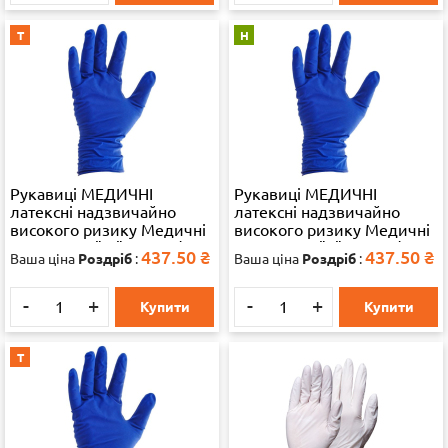
Т
Н
Рукавиці МЕДИЧНІ
Рукавиці МЕДИЧНІ
латексні надзвичайно
латексні надзвичайно
високого ризику Медичні
високого ризику Медичні
рукавички "M" 25 пар/уп.
рукавички "S" 25 пар/уп.
437.50
₴
437.50
₴
Ваша ціна
Роздріб
:
Ваша ціна
Роздріб
:
28325
28325
-
+
-
+
Купити
Купити
Т