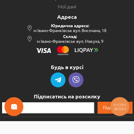
Мої дані
Адреса
Юридична адреса:
м Івано-Франківськ вул. Височана, 18
Склад:
м Івано-Франківськ вул. Макуха, 9
Будь в курсі
Підписатись на розсилку
КНОПКА
Підписатись
ЗВ'ЯЗКУ
© 2024 NStrade - оптовий інтернет-магазин
Договір оферти
Розробка сайту