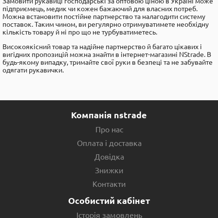
Замовити рукавиці господарські за оптовою ціною в Україні може
підприємець, медик чи кожен бажаючий для власних потреб.
Можна встановити постійне партнерство та налагодити систему
поставок. Таким чином, ви регулярно отримуватимете необхідну
кількість товару й ні про що не турбуватиметесь.
Високоякісний товар та надійне партнерство й багато цікавих і
вигідних пропозицій можна знайти в інтернет-магазині NStrade. В
будь-якому випадку, тримайте свої руки в безпеці та не забувайте
одягати рукавички.
Компанія nstrade
Про нас
Оплата і доставка
Довідка
Знижки
Контакти
Особистий кабінет
Історія замовлень