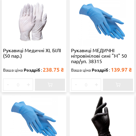
Рукавиці Медичні XL БІЛІ
Рукавиці МЕДИЧНІ
(50 пар.)
нітровінілові сині "M" 50
пар/уп. 38315
238.75
₴
139.97
₴
Ваша ціна
Роздріб
:
Ваша ціна
Роздріб
:
-
+
-
+