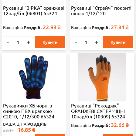
Рукавиці "ЗІРКА" оранжеві
Рукавиці "Стрейч" покриті
12пар/бл (06801) 65324
піною 1/12/120
22.93
₴
27.34
₴
Ваша ціна
Роздріб
:
Ваша ціна
Роздріб
:
-
+
-
+
Купити
Купити
Рукавички ХБ чорні з
Рукавиці "Рекодрак"
синьою ПВХ крапкою
ОРАНЖЕВІ СУПЕРМІЦНІ
C2010, 1/12/300 65324
10пар/бл (10309) 65324
ВАША ЦІНА
РОЗДРІБ
:
32.66
₴
Ваша ціна
Роздріб
:
16.85
₴
22.47