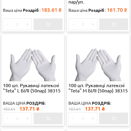
пар/уп.
183.61
₴
161.70
₴
Ваша ціна
Роздріб
:
Ваша ціна
Роздріб
:
-
+
-
+
100 шт. Рукавиці латексні
100 шт. Рукавиці латексні
"Teta" L БІЛІ (50пар) 38315
"Teta" M БІЛІ (50пар) 38315
ВАША ЦІНА
РОЗДРІБ
:
ВАША ЦІНА
РОЗДРІБ
:
137.71
₴
137.71
₴
183.61
183.61
-
+
-
+