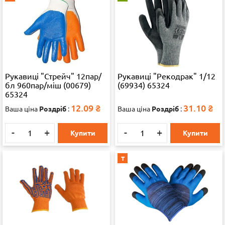
Рукавиці "Стрейч" 12пар/
Рукавиці "Рекодрак" 1/12
бл 960пар/міш (00679)
(69934) 65324
65324
12.09
₴
31.10
₴
Ваша ціна
Роздріб
:
Ваша ціна
Роздріб
:
-
+
-
+
Купити
Купити
Т