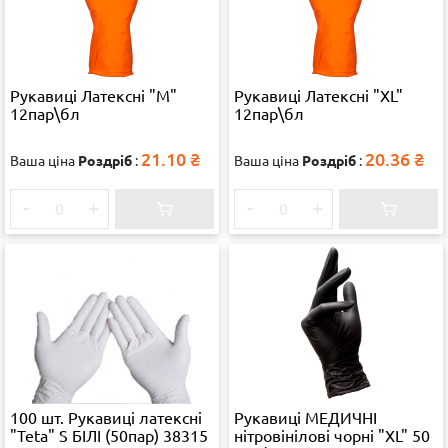
Рукавиці Латексні "M"
Рукавиці Латексні "ХL"
12пар\бл
12пар\бл
21.10
₴
20.36
₴
Ваша ціна
Роздріб
:
Ваша ціна
Роздріб
:
-
+
-
+
100 шт. Рукавиці латексні
Рукавиці МЕДИЧНІ
"Teta" S БІЛІ (50пар) 38315
нітровінілові чорні "XL" 50