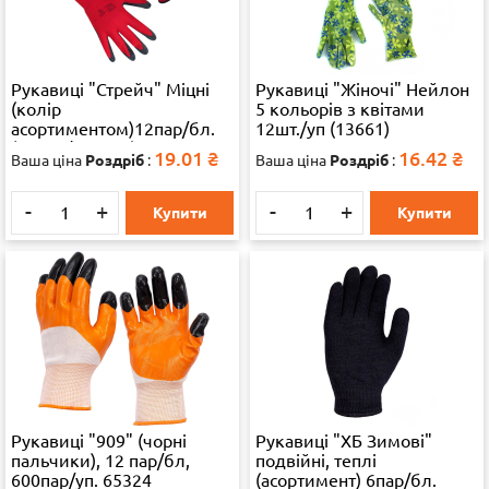
Рукавиці "Стрейч" Міцні
Рукавиці "Жіночі" Нейлон
(колір
5 кольорів з квітами
асортиментом)12пар/бл.
12шт./уп (13661)
(13659/115115) 65324
19.01
₴
16.42
₴
Ваша ціна
Роздріб
:
Ваша ціна
Роздріб
:
-
+
-
+
Купити
Купити
Рукавиці "909" (чорні
Рукавиці "ХБ Зимові"
пальчики), 12 пар/бл,
подвійні, теплі
600пар/уп. 65324
(асортимент) 6пар/бл.