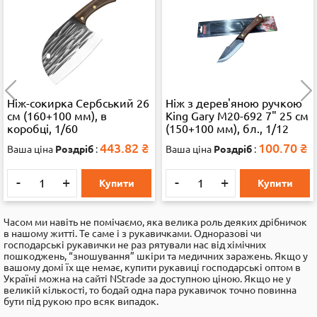
Ніж з дерев'яною ручкою
Ніж з дерев'яною ручкою
King Gary M20-692 7" 25 см
King Gary M20-693 6" 21 см
(150+100 мм), бл., 1/12
(110+100 мм), бл., 1/12
100.70
₴
95.11
₴
Ваша ціна
Роздріб
:
Ваша ціна
Роздріб
:
-
+
-
+
Купити
Купити
Часом ми навіть не помічаємо, яка велика роль деяких дрібничок
в нашому житті. Те саме і з рукавичками. Одноразові чи
господарські рукавички не раз рятували нас від хімічних
пошкоджень, “зношування” шкіри та медичних заражень. Якщо у
вашому домі їх ще немає, купити рукавиці господарські оптом в
Україні можна на сайті NStrade за доступною ціною. Якщо не у
великій кількості, то бодай одна пара рукавичок точно повинна
бути під рукою про всяк випадок.