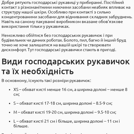
Добре рятують господарські рукавиці у прибиранні. Постійний
контакт з різноманітними миючими засобами неабияк впливає на
структуру нашої шкіри. Особливо при контакті з сильно
концентрованими засобами для відмивання складних забруднень.
Навіть на самому пакуванні виробником вказане обов’язкове
використання тільки у рукавичках.
Неможливо обійтися без господарських рукавичок і при
будівельних чи дачних роботах. Болото, пил, багно й інший бруд
точно не хоче залишатися на вашій шкірі та створювати
дискомфорт. Тут господарські рукавички стають в пригоді.
Види господарських рукавичок
та їх необхідність
В основному, існують такі розміри рукавичок:
XS – обхват кисті менше 16 см, а ширина долоні – менше 8
см;
S – обхват кисті 17-18 см, ширина долоні – 8.5-9 см;
M – обхват кисті 19-20 см, ширина долоні – 9.5-10 см;
L – обхват кисті 21 см і більше, ширина долоні – 11 см і
більше.