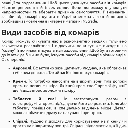
реакції та подразнення. Щоб цього уникнути, засоби від комарів
містять репеленти й інсектициди. Вони допоможуть уникнути
неприємностей та зберегти приємне самопочуття. Різноманітні
засоби від комарів купити в України можна легко й швидко,
зробивши замовлення в інтернет-магазині NStrade.
Види засобів від комарів
Комарі можуть очікувати нас в різноманітних місцях і тільки-но
захочеться розслабитися і відпочити, вони тут же виходять на
“сцену” й починають псувати нам задоволення. Щоб бути готовими
до їх атак де б ми не були, існують засоби від комарів різних видів.
Ось перелік:
Аерозолі
. Ефективно захищатимуть людину, яка обприскає
себе ним довкола. Такий засіб відштовхує комарів.
Креми
. Їх потрібно наносити на відкриті зони тіла допоки
крем не поглине шкіра. Якісний крем своєї прямої функції
ще й додатково зволожить шкіру.
Таблетки й гелі
. Їх застосовують разом з
електрофумігатором, під’єднуючи його до розетки. Гель або
таблетку поміщають в спеціально виділене місце. Деталі
можна побачити одразу на пакуванні пристрою.
Спіралі
. Чудово підходять для користування на пікніку чи
просто на відкритому повітрі. Спіраль підпалюється, а її дим