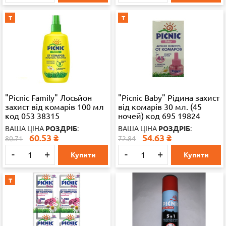
Т
Т
"Picnic Family" Лосьйон
"Picnic Baby" Рідина захист
захист від комарів 100 мл
від комарів 30 мл. (45
код 053 38315
ночей) код 695 19824
ВАША ЦІНА
РОЗДРІБ
:
ВАША ЦІНА
РОЗДРІБ
:
60.53
₴
54.63
₴
80.71
72.84
-
+
-
+
Купити
Купити
Т