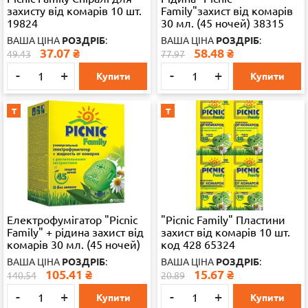
захисту від комарів 10 шт.
Family"захист від комарів
19824
30 мл. (45 ночей) 38315
ВАША ЦІНА
РОЗДРІБ
:
ВАША ЦІНА
РОЗДРІБ
:
37.07
₴
58.48
₴
49.43
77.97
-
+
-
+
Купити
Купити
Т
Т
Електрофумігатор "Picnic
"Picnic Family" Пластини
Family" + рідина захист від
захист від комарів 10 шт.
комарів 30 мл. (45 ночей)
код 428 65324
код 022
ВАША ЦІНА
РОЗДРІБ
:
ВАША ЦІНА
РОЗДРІБ
:
105.41
₴
15.67
₴
140.54
20.89
-
+
-
+
Купити
Купити