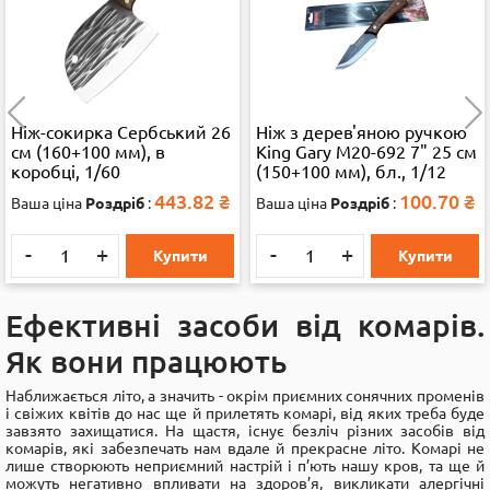
Ніж-сокирка Сербський 26
Ніж з дерев'яною ручкою
см (160+100 мм), в
King Gary M20-692 7" 25 см
коробці, 1/60
(150+100 мм), бл., 1/12
443.82
₴
100.70
₴
Ваша ціна
Роздріб
:
Ваша ціна
Роздріб
:
-
+
-
+
Купити
Купити
Ефективні засоби від комарів.
Як вони працюють
Наближається літо, а значить - окрім приємних сонячних променів
і свіжих квітів до нас ще й прилетять комарі, від яких треба буде
завзято захищатися. На щастя, існує безліч різних засобів від
комарів, які забезпечать нам вдале й прекрасне літо. Комарі не
лише створюють неприємний настрій і п’ють нашу кров, та ще й
можуть негативно впливати на здоров’я, викликати алергічні