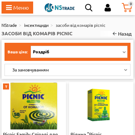
111
0
NStrade
інсектициди
засоби від комарів picnic
ЗАСОБИ ВІД КОМАРІВ PICNIC
Назад
Роздріб
Ваша ціна:
За замовчуванням
Т
Picnic Family Спіралі для
Рідина "Picnic