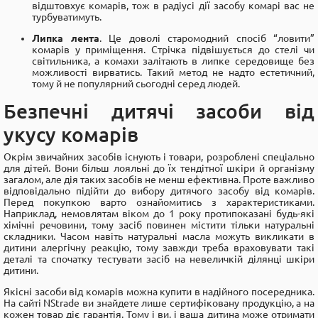
відштовхує комарів, тож в радіусі дії засобу комарі вас не
турбуватимуть.
Липка лента
. Це доволі старомодний спосіб “ловити”
комарів у приміщення. Стрічка підвішується до стелі чи
світильника, а комахи залітають в липке середовище без
можливості вирватись. Такий метод не надто естетичний,
тому й не популярний сьогодні серед людей.
Безпечні дитячі засоби від
укусу комарів
Окрім звичайних засобів існують і товари, розроблені спеціально
для дітей. Вони більш лояльні до їх тендітної шкіри й організму
загалом, але дія таких засобів не менш ефективна. Проте важливо
відповідально підійти до вибору дитячого засобу від комарів.
Перед покупкою варто ознайомитись з характеристиками.
Наприклад, немовлятам віком до 1 року протипоказані будь-які
хімічні речовини, тому засіб повинен містити тільки натуральні
складники. Часом навіть натуральні масла можуть викликати в
дитини алергічну реакцію, тому завжди треба враховувати такі
деталі та спочатку тестувати засіб на невеличкій ділянці шкіри
дитини.
Якісні засоби від комарів можна купити в надійного посередника.
На сайті NStrade ви знайдете лише сертифіковану продукцію, а на
кожен товар діє гарантія. Тому і ви, і ваша дитина може отримати