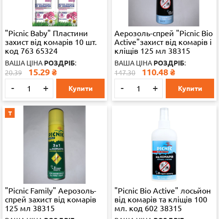
"Picnic Baby" Пластини
Аерозоль-спрей "Picnic Bio
захист від комарів 10 шт.
Active"захист від комарів і
код 763 65324
кліщів 125 мл 38315
ВАША ЦІНА
РОЗДРІБ
:
ВАША ЦІНА
РОЗДРІБ
:
15.29
₴
110.48
₴
20.39
147.30
-
+
-
+
Купити
Купити
Т
"Picnic Family" Аерозоль-
"Picnic Bio Active" лосьйон
спрей захист від комарів
від комарів та кліщів 100
125 мл 38315
мл. код 602 38315