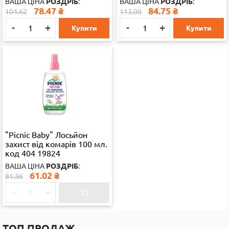
ВАША ЦІНА
РОЗДРІБ
:
ВАША ЦІНА
РОЗДРІБ
:
78.47
₴
84.75
₴
104.62
113.00
-
+
-
+
Купити
Купити
"Picnic Baby" Лосьйон
захист від комарів 100 мл.
код 404 19824
ВАША ЦІНА
РОЗДРІБ
:
61.02
₴
81.36
-
+
ТОП ПРОДАЖ