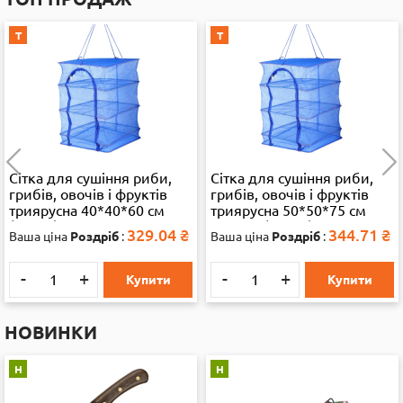
Т
Т
Сітка для сушіння риби,
Сітка для сушіння риби,
грибів, овочів і фруктів
грибів, овочів і фруктів
триярусна 40*40*60 см
триярусна 50*50*75 см
(13286)
велика (35892)
329.04
₴
344.71
₴
Ваша ціна
Роздріб
:
Ваша ціна
Роздріб
:
-
+
-
+
Купити
Купити
НОВИНКИ
Н
Н