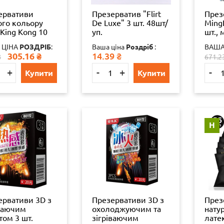
ервативи
Презерватив "Flirt
През
ого кольору
De Luxe" 3 шт. 48шт/
Ming
 King Kong 10
уп.
шт., 
игінал
 ЦІНА
РОЗДРІБ
:
Ваша ціна
Роздріб
:
ВАША
506074401
305.16
₴
14.39
₴
8
671.2
+
-
+
-
Купити
Купити
Н
ервативи 3D з
Презервативи 3D з
През
іваючим
охолоджуючим та
нату
том 3 шт.
зігріваючим
лате