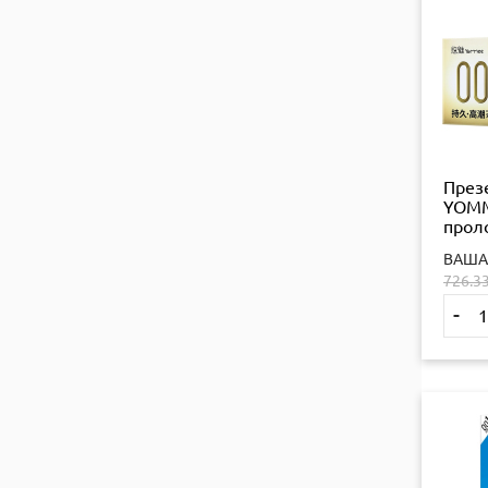
През
YOMM
прол
ефек
ВАША
726.3
-