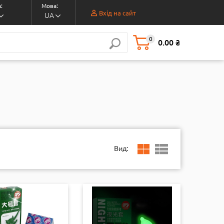
:
Мова:
Вхід на сайт
UA
0
0.00 ₴
Вид: