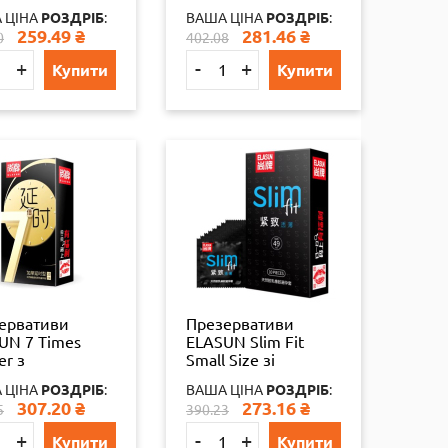
інал
Body 10 шт з
 ЦІНА
РОЗДРІБ
:
ВАША ЦІНА
РОЗДРІБ
:
296756786
пролонгуючим
259.49
₴
281.46
₴
0
402.08
ефектом оригінал
+
-
+
Купити
Купити
ервативи
Презервативи
UN 7 Times
ELASUN Slim Fit
er з
Small Size зі
онгуючим
стимуляцією точки
 ЦІНА
РОЗДРІБ
:
ВАША ЦІНА
РОЗДРІБ
:
том 10 шт.
G 10 шт.
307.20
₴
273.16
₴
5
390.23
+
-
+
Купити
Купити