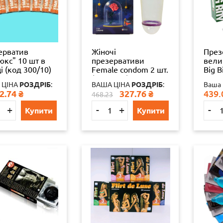
ерватив
Жіночі
През
юкс" 10 шт в
презервативи
вели
і (код 300/10)
Female condom 2 шт.
Big B
за одну шт
(Жіночий) оригінал
ориг
 ЦІНА
РОЗДРІБ
:
ВАША ЦІНА
РОЗДРІБ
:
Ваша 
з ш.к.
69335
2.74
₴
327.76
₴
439.
468.23
6933506074470
+
-
+
-
Купити
Купити