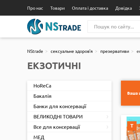
111
Про нас
Товари
Оплата і доставка
Довідка
NStrade
сексуальне здоров'я
презервативи
е
ЕКЗОТИЧНІ
HoReCa
Ваша ц
Бакалія
Банки для консервації
›
ВЕЛИКОДНІ ТОВАРИ
›
Т
Все для консервації
МЕД