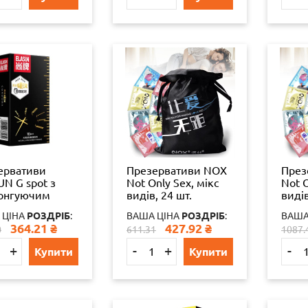
ервативи
Презервативи NOX
През
N G spot з
Not Only Sex, мікс
Not O
онгуючим
видів, 24 шт.
видів
том 10 шт.
 ЦІНА
РОЗДРІБ
:
ВАША ЦІНА
РОЗДРІБ
:
ВАША
364.21
₴
427.92
₴
0
611.31
1087.
+
-
+
-
Купити
Купити