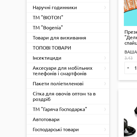
›
Наручні годинники
ТМ "BIOTON"
ТМ "Bogenia"
През
"Дел
Товари для виживання
спайц
ТОПОВІ ТОВАРИ
ціна 
ВАША
›
Інсектициди
3.43
›
-
Аксесуари для мобільних
телефонів і смартфонів
›
Пакети поліетиленові
Сітка для овочів оптом та в
роздріб
›
ТМ "Гаряча Господарка"
Автотовари
›
Господарські товари