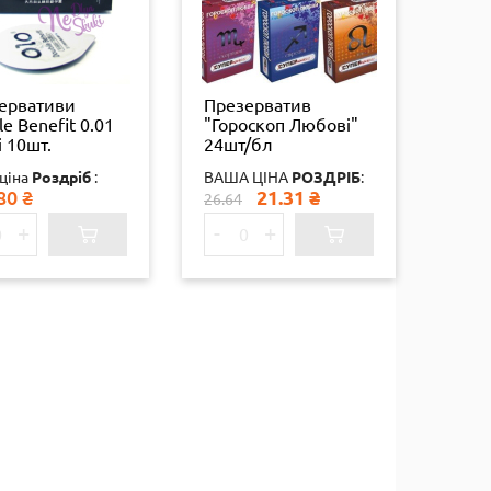
ервативи
Презерватив
e Benefit 0.01
"Гороскоп Любові"
і 10шт.
24шт/бл
інал
ціна
Роздріб
:
ВАША ЦІНА
РОЗДРІБ
:
007490122
80
₴
21.31
₴
26.64
+
-
+