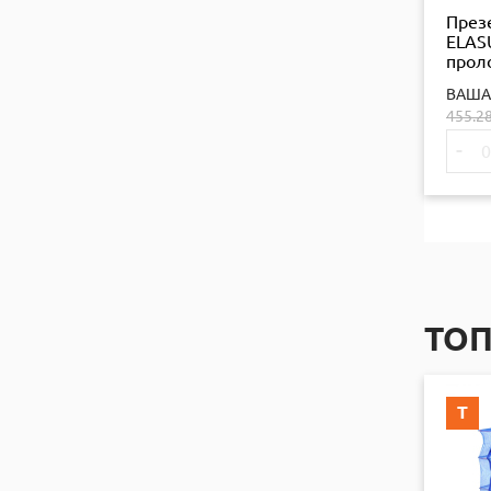
През
ELAS
прол
ефект
ВАША
455.2
-
ТО
Т
Т