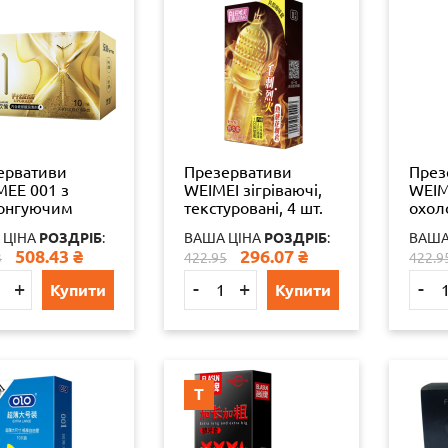
ервативи
Презервативи
През
EE 001 з
WEIMEI зігріваючі,
WEIM
онгуючим
текстуровані, 4 шт.
охол
том 10 шт.
текст
 ЦІНА
РОЗДРІБ
:
ВАША ЦІНА
РОЗДРІБ
:
ВАША
комбо
508.43
₴
296.07
₴
3
422.95
422.9
+
-
+
-
Купити
Купити
Т