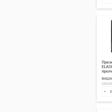
През
ELASU
прол
ефек
ВАША
520.3
-