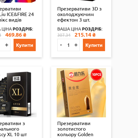
ервативи
Презервативи 3D з
Liu ICE&FIRE 24
охолоджуючим
мікс видів
ефектом 3 шт.
 ЦІНА
РОЗДРІБ
:
ВАША ЦІНА
РОЗДРІБ
:
469.86
₴
215.14
₴
3
307.34
+
-
+
Купити
Купити
ервативи з
Презервативи
рального
золотистого
ксу XL 10 шт
кольору Golden