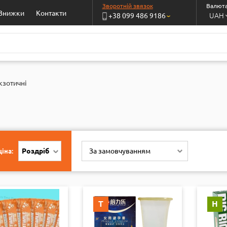
Зворотній звязок
Валюта
Знижки
Контакти
UAH
+38 099 486 9186
›
кзотичні
Роздріб
За замовчуванням
іна:
Т
Н