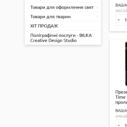
›
ВАША
Товари для оформлення свят
307.3
›
Товари для тварин
-
ХІТ ПРОДАЖ
Поліграфічні послуги - BILKA
Creative Design Studio
През
Time 
прол
ефек
ВАША
340.5
-