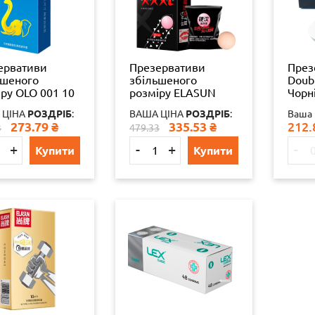
ервативи
Презервативи
През
ьшеного
збільшеного
Doubl
ру OLO 001 10
розміру ELASUN
Чорн
игінал
XXXL 10 шт оригінал
ориг
 ЦІНА
РОЗДРІБ
:
ВАША ЦІНА
РОЗДРІБ
:
Ваша 
439727815
6921137700004
6971
273.79
₴
335.53
₴
212.
3
479.33
+
-
+
-
Купити
Купити