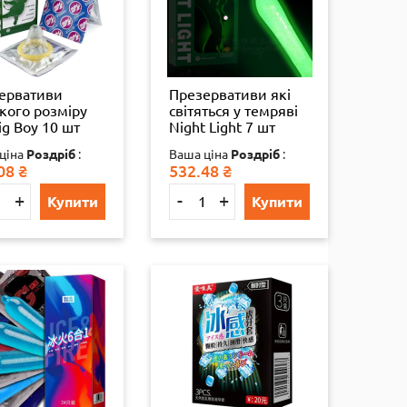
ервативи
Презервативи які
кого розміру
світяться у темряві
ig Boy 10 шт
Night Light 7 шт
інал
оригінал
ціна
Роздріб
:
Ваша ціна
Роздріб
:
06074517 !!!!!
6933506074548
08
₴
532.48
₴
+
-
+
Купити
Купити