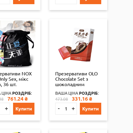
ервативи NOX
Презервативи OLO
nly Sex, мікс
Chocolate Set з
, 36 шт.
шоколадним
ароматом 10 шт.
 ЦІНА
РОЗДРІБ
:
ВАША ЦІНА
РОЗДРІБ
:
761.24
₴
331.16
₴
48
473.08
+
-
+
Купити
Купити