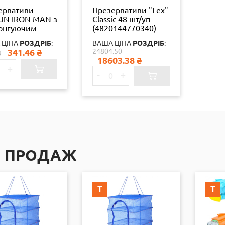
ервативи
Презервативи "Lex"
UN IRON MAN з
Classic 48 шт/уп
онгуючим
(4820144770340)
ом G 10 шт.
 ЦІНА
РОЗДРІБ
:
ВАША ЦІНА
РОЗДРІБ
:
341.46
₴
24804.50
8
18603.38
₴
+
-
+
П ПРОДАЖ
Т
Т