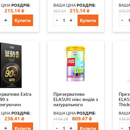
ефектами 3 шт.
ориг
 ЦІНА
РОЗДРІБ
:
ВАША ЦІНА
РОЗДРІБ
:
ВАША
6936
215.14
₴
215.14
₴
4
307.34
370.7
+
-
+
-
Купити
Купити
ервативи Extra
Презервативи
През
90 з
ELASUN мікс видів з
ELAS
онгуючим
натурального
Thick
том 10 шт.
латексу в колбі
прол
 ЦІНА
РОЗДРІБ
:
ВАША ЦІНА
РОЗДРІБ
:
ВАША
24шт.
ефек
238.41
₴
809.47
₴
8
1156.38
438.8
+
-
+
-
Купити
Купити