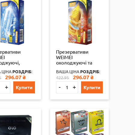
ервативи
Презервативи
EI
WEIMEI
оджуючі,
охолоджуючі та
уровані,
зігріваючі,
 ЦІНА
РОЗДРІБ
:
ВАША ЦІНА
РОЗДРІБ
:
-пак, 4 шт.
текстуровані, 4 шт.
296.07
₴
296.07
₴
5
422.95
+
-
+
Купити
Купити