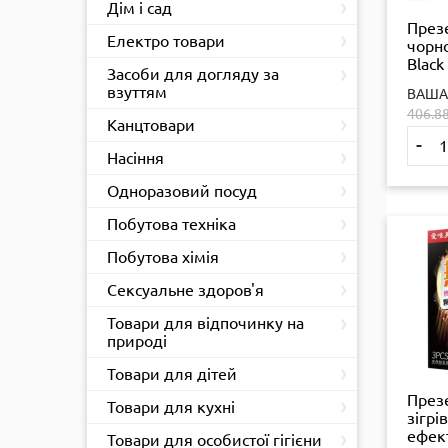
›
Дім і сад
През
›
Електро товари
чорн
Black
›
Засоби для догляду за
шт ор
взуттям
ВАША
6933
406.8
›
Канцтовари
-
›
Насіння
›
Одноразовий посуд
›
Побутова техніка
›
Побутова хімія
›
Сексуальне здоров'я
›
Товари для відпочинку на
природі
›
Товари для дітей
През
›
Товари для кухні
зігр
›
ефек
Товари для особистої гігієни