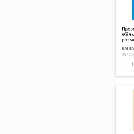
През
збіл
розмі
шт ор
ВАША
6934
391.1
-