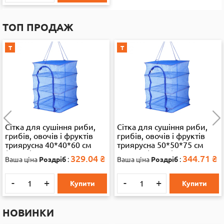
ТОП ПРОДАЖ
Т
Т
Сітка для сушіння риби,
Сітка для сушіння риби,
грибів, овочів і фруктів
грибів, овочів і фруктів
триярусна 40*40*60 см
триярусна 50*50*75 см
(13286)
велика (35892)
329.04
₴
344.71
₴
Ваша ціна
Роздріб
:
Ваша ціна
Роздріб
:
-
+
-
+
Купити
Купити
НОВИНКИ