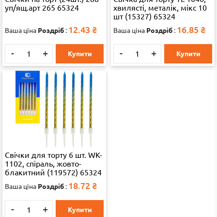
уп/ящ.арт 265 65324
хвилясті, металік, мікс 10
шт (15327) 65324
12.43
₴
16.85
₴
Ваша ціна
Роздріб
:
Ваша ціна
Роздріб
:
-
+
-
+
Купити
Купити
Свічки для торту 6 шт. WK-
1102, спіраль, жовто-
блакитний (119572) 65324
18.72
₴
Ваша ціна
Роздріб
:
-
+
Купити