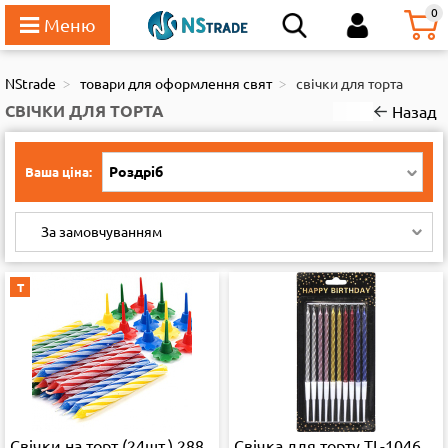
111
0
NStrade
товари для оформлення свят
свічки для торта
СВІЧКИ ДЛЯ ТОРТА
Назад
Роздріб
Ваша ціна:
За замовчуванням
Т
Свічки на торт (24шт.) 288
Свічка для торту TL-1046,