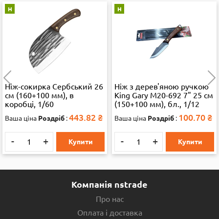
Н
Н
Ніж-сокирка Сербський 26
Ніж з дерев'яною ручкою
см (160+100 мм), в
King Gary M20-692 7" 25 см
коробці, 1/60
(150+100 мм), бл., 1/12
443.82
₴
100.70
₴
Ваша ціна
Роздріб
:
Ваша ціна
Роздріб
:
-
+
-
+
Купити
Купити
Компанія nstrade
Про нас
Оплата і доставка